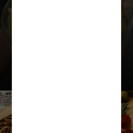
16%, mesmo em pessoas que
comiam majoritariamente vegetais