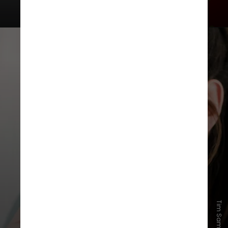
A pesquisa é uma "adição
importante" ao crescente conjunto