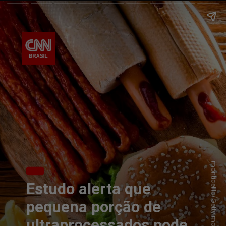
monticelllo/GettyImages
Estudo alerta que
pequena porção de
ultraprocessados pode