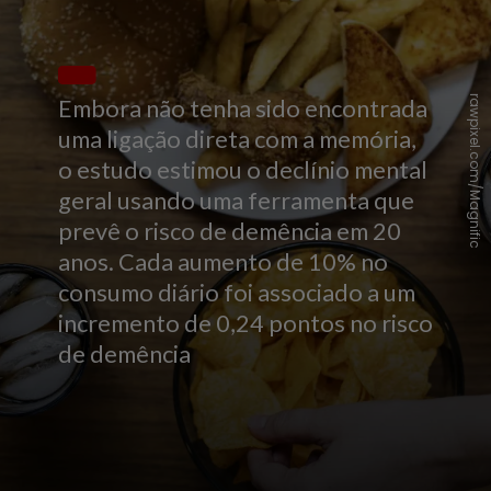
rawpixel.com/Magnific
Embora não tenha sido encontrada
uma ligação direta com a memória,
o estudo estimou o declínio mental
geral usando uma ferramenta que
prevê o risco de demência em 20
anos. Cada aumento de 10% no
consumo diário foi associado a um
incremento de 0,24 pontos no risco
de demência