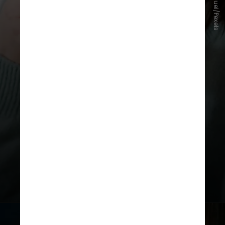
Tim Samuel/Pexels
de evidências que mostram os
danos potenciais dos
ultraprocessados ao cérebro,
afirmou o Dr. W. Taylor Kimberly,
professor de neurologia na
Harvard Medical School, que não
participou do estudo