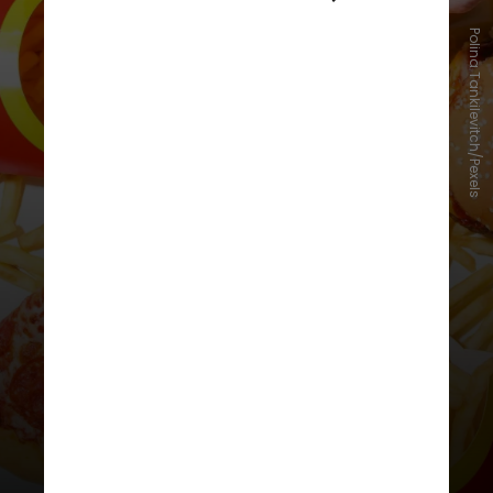
Polina Tankilevitch/Pexels
"Nosso estudo mostrou que o
consumo de AUPs está associado a
uma piora na atenção e a um maior
risco de demência em adultos de
meia-idade e idosos", afirmou a
autora principal, Barbara Cardoso,
professora sênior de nutrição e
dietética na Universidade Monash,
em Melbourne