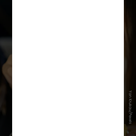
Ele foi o autor sênior de um estudo
Yan Krukau/Pexels
semelhante publicado em janeiro,
que descobriu que aumentar a
ingestão de ultraprocessados em
10% elevava o risco de
comprometimento cognitivo em