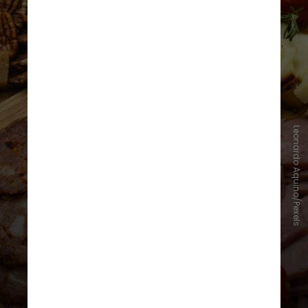
Leonardo Aquino/Pexels
O novo estudo, publicado na
revista Alzheimer’s & Dementia,
analisou mais de 2.100 australianos
entre 40 e 70 anos. "Para cada
aumento de 10% nos
ultraprocessados, vimos uma
queda distinta na capacidade de
foco", explicou Cardoso