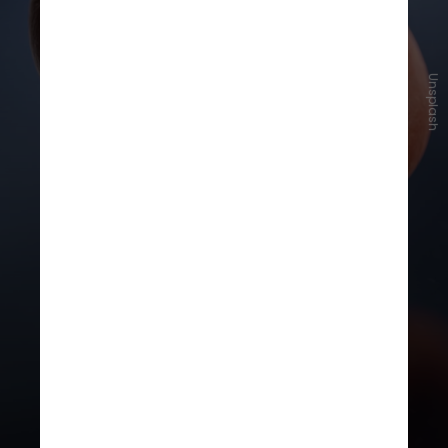
Unsplash
Os testes in vitro e em
camundongos mostraram que essas
células modificadas foram mais
eficientes e rápidas na eliminação
dos tumores em comparação com
as CAR-T tradicionais