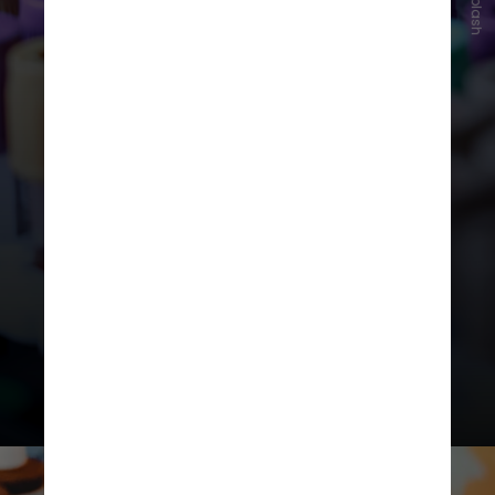
Unsplash
Nos experimentos com animais, as
células modificadas também
demonstraram uma resposta mais
persistente, sem sinais imediatos
de toxicidade sistêmica