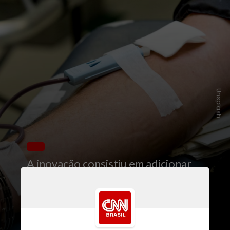
Unsplash
A inovação consistiu em adicionar
um inibidor do complexo PRC2 às
células CAR-T, eliminando freios
epigenéticos que limitavam sua
ação contra os tumores