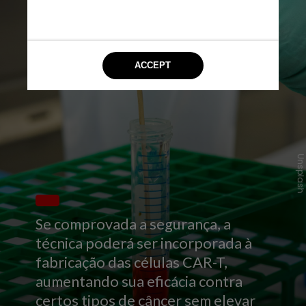
Unsplas
Se comprovada a segurança, a
técnica poderá ser incorporada à
fabricação das células CAR-T,
aumentando sua eficácia contra
certos tipos de câncer sem elevar