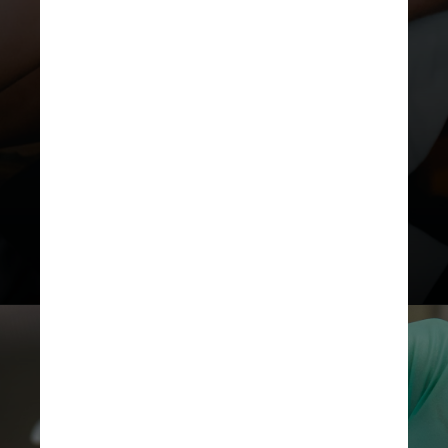
Agora, os pesquisadores irão
investigar os possíveis efeitos
colaterais da nova abordagem,
especialmente o risco de
inflamação exacerbada