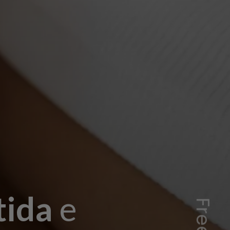
tida
e