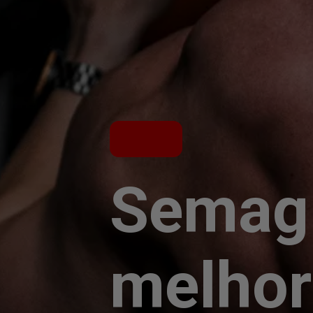
Semagl
melhor