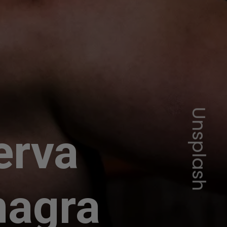
Unsplash
erva
magra