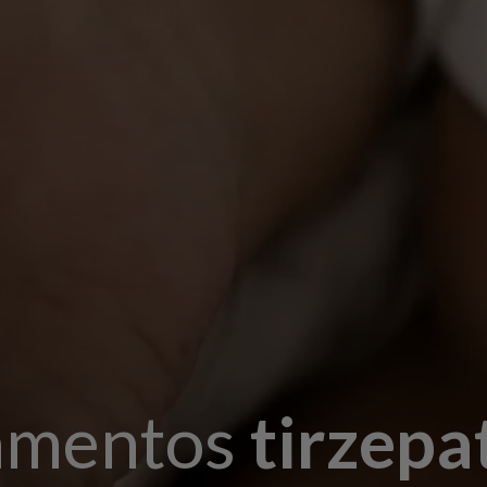
amentos
tirzepa