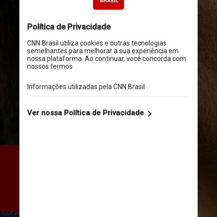
A exposição ao som a um 
volume demasiado alto pode 
fatigar as células sensoriais e 
as estruturas do ouvido