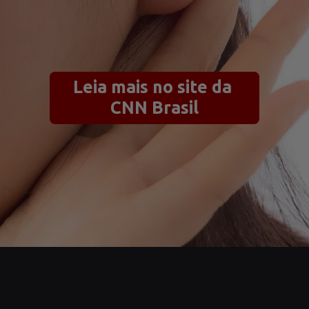
Leia mais no site da 
CNN Brasil
Opening
https://www.cnnbrasil.com.br/saude/estudos-mostram-que-1-bilhao-de-jovens-esta-sob-risco-de-perda-auditiva-veja-como-evita-la/