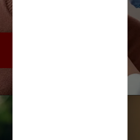
Existem formas de evitar os 
danos antes de notar os 
efeitos
Freepik
Tirachard Kumtanom/Pexels