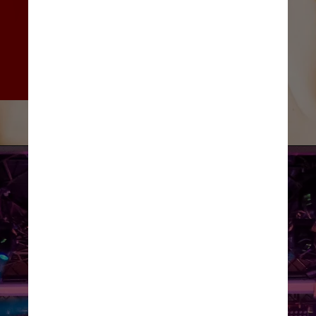
conseguem dizer quais fones 
ou headsets são os mais 
seguros, mas é recomendado 
o uso daqueles que reduzem 
o ruído de fundo
Edoardo Tommasini/Pexels