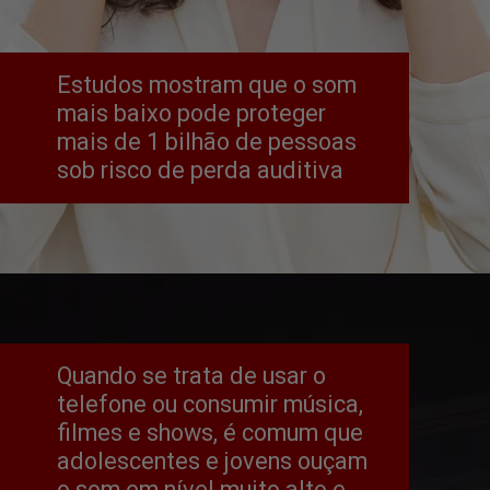
Estudos mostram que o som 
mais baixo pode proteger 
mais de 1 bilhão de pessoas 
sob risco de perda auditiva
Quando se trata de usar o 
telefone ou consumir música, 
filmes e shows, é comum que 
adolescentes e jovens ouçam 
o som em nível muito alto e 