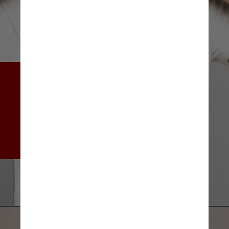
Se isso acontecer por muito 
tempo, elas podem ficar 
permanentemente 
danificadas, resultando em 
perda auditiva, zumbido ou 
ambos
Diana.grytsku/Freepik