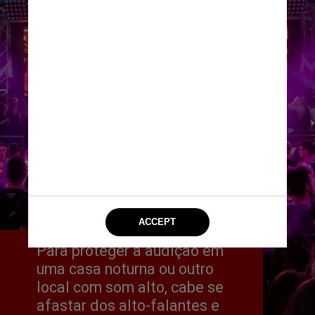
Para proteger a audição em 
uma casa noturna ou outro 
local com som alto, cabe se 
afastar dos alto-falantes e 