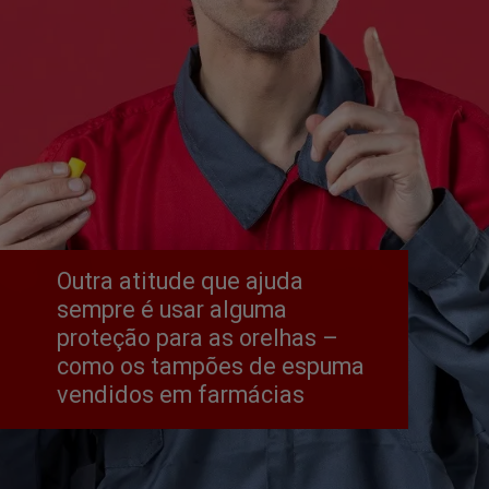
Outra atitude que ajuda 
sempre é usar alguma 
proteção para as orelhas – 
como os tampões de espuma 
vendidos em farmácias