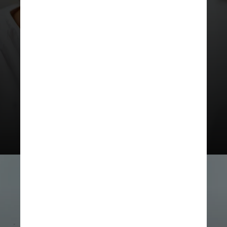
O estudo utilizou parâmetros
vasculares da retina extraídos de
imagens do
UK Bioban
k por meio do
sistema
Retina-based Microvascular
Health Assessment System
, que
avalia a microvasculatura retinal