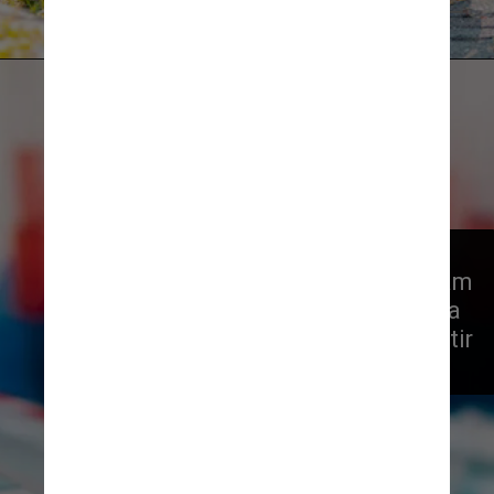
Unsplash/Steven HWG
Pesquisadores do Karolinska 
Institutet, na Suécia, desenvolveram 
um método que pode apontar uma 
forma hereditária da doença a partir 
de biomarcadores sanguíneos