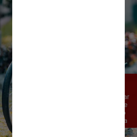
Nas investigações sobre o 
Alzheimer, cientistas em todo o 
mundo se desdobram para estudar 
os chamados biomarcadores, que 
são indicadores mensuráveis do 
desenvolvimento de uma doença