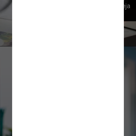
ciência, mas acredita-se que seja 
geneticamente determinada
Pexels/Pixabay