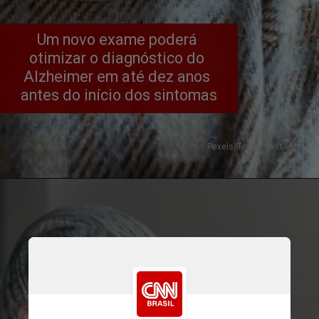
Um novo exame poderá 
otimizar o diagnóstico do
Alzheimer em até dez anos 
antes do início dos sintomas
Pexels/Teona Swift