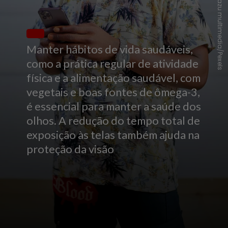
Matazu multimedia/Pexels
Manter hábitos de vida saudáveis,
como a prática regular de atividade
física e a alimentação saudável, com
vegetais e boas fontes de ômega-3,
é essencial para manter a saúde dos
olhos. A redução do tempo total de
exposição às telas também ajuda na
proteção da visão