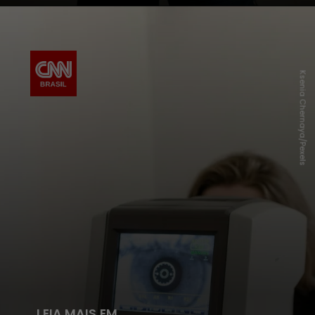
Ksenia Chernaya/Pexels
LEIA MAIS EM