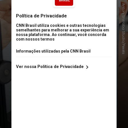
Antoni Shkraba Studio/Pexels
Depois disso, a partir dos três anos
de idade, é recomendada a
avaliação anual para rastrear
possíveis doenças oculares, e esse
cuidado deve se manter até a vida
adulta