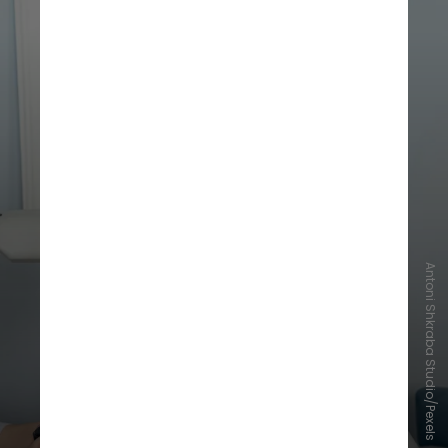
Antoni Shkraba Studio/Pexels
Entre os exames recomendados
estão a acuidade visual, medida da