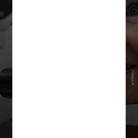
Freepick
Já na terceira idade, os testes mais
importantes são a medida da
pressão ocular para detecção de
glaucoma, biomicroscopia para
avaliação de catarata e