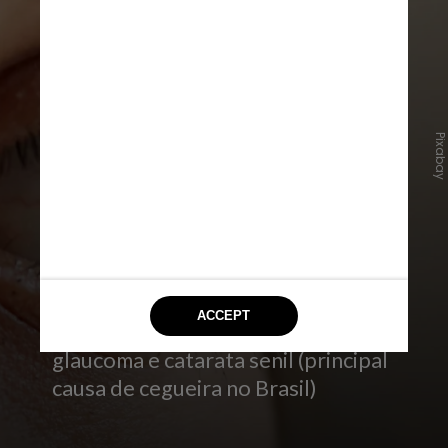
Pixaba
De acordo com a oftalmologista, as
doenças oculares mais comuns são
baixa visão por ametropias não
corrigidas (graus), conjuntivites e
outras inflamações oculares,
glaucoma e catarata senil (principal
causa de cegueira no Brasil)