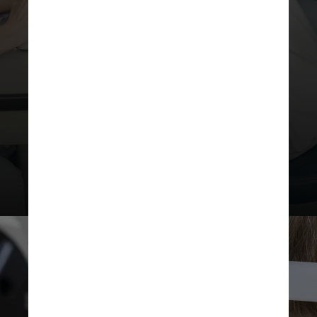
pressão ocular, biomicroscopia
(exame na lâmpada de fenda) e
fundoscopia para detecção de
alterações que podem
comprometer a visão