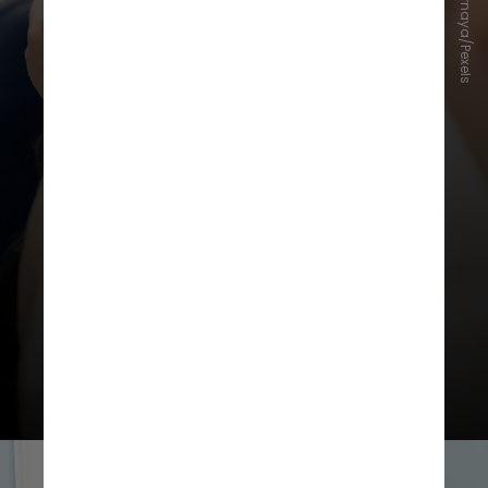
Ksenia Chernaya/Pexels
"A visita anual ao médico
oftalmologista pode detectar
alterações iniciais que são mais
facilmente tratadas, ajudando a
manter uma boa visão no longo
prazo", explica Oliveira