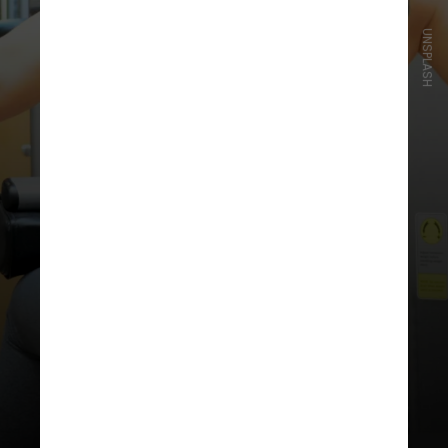
UNSPLASH
“Além disso, outros profissionais,
como fisioterapeutas,
nutricionistas e enfermeiros,
podem aconselhar sobre o tema e
apoiar as pessoas a adaptarem a
atividade física à sua realidade, de
acordo com o local onde moram e o
ritmo de trabalho que possuem”,
conclui