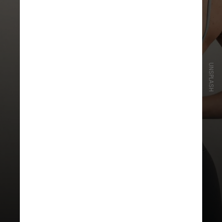
UNSPLASH
“O que o posicionamento está
destacando também é que existem
políticas públicas do Sistema Único
de Saúde (SUS) que oferecem
atividades físicas para a população
brasileira”, observa