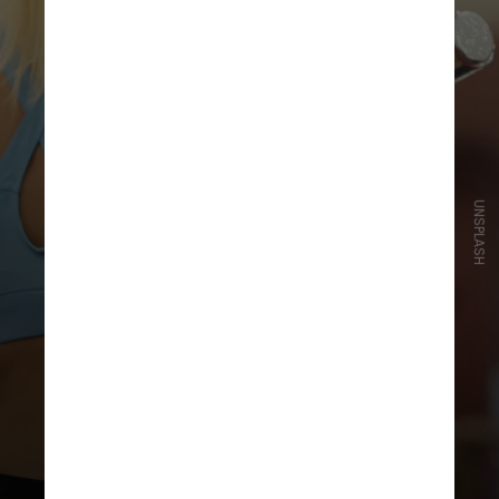
UNSPLASH
No posicionamento divulgado no
início deste ano, o Inca enfatiza que
a atividade física, quando adaptada
às condições específicas de cada
indivíduo, é segura e eficaz para