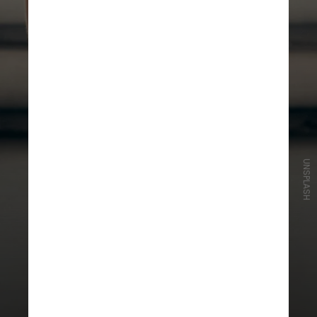
UNSPLASH
Com a divulgação, o documento
ajuda a desmistificar o senso
comum de que o repouso é a