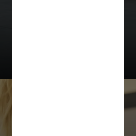
“De forma geral, a atividade física
contribui tanto na prevenção, para
evitar que um caso de câncer surja,
quanto para ajudar quem está em
tratamento, ou após ele”,
acrescenta