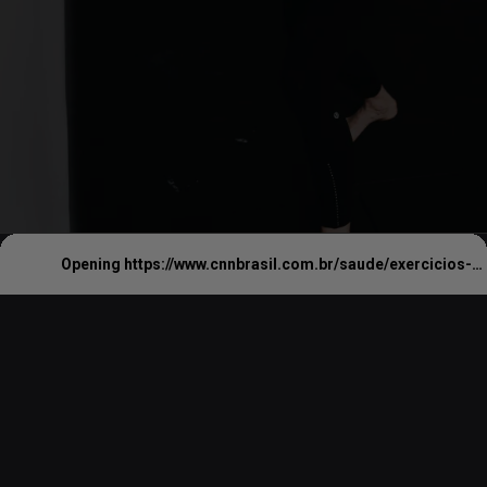
Opening
https://www.cnnbrasil.com.br/saude/exercicios-fisicos-ajudam-a-prevenir-tratar-e-se-recuperar-de-cancer/