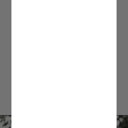
nos permitem entender muito mais
sobre o processo de
envelhecimento
Riekelt Houtkooper, professor do
laboratório de Doenças Genéticas
Metabólicas da Amsterdam UMC