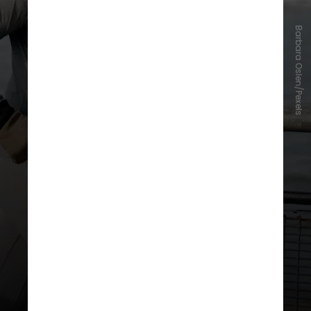
Barbara Oslen/Pexels
Pesquisadores apontam que um
tipo de gordura se acumula em
tecidos do corpo conforme
envelhecemos, mas o processo
pode ser revertido através do
exercício físico