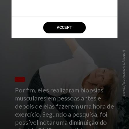
Nataliya Vaitkevich/Pexels
Por fim, eles realizaram biopsias
musculares em pessoas antes e
depois de elas fazerem uma hora de
exercício. Segundo a pesquisa, foi
possível notar uma
diminuição do