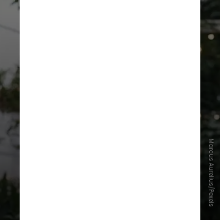
Marcus Aurelius/Pexels
Pesquisadores observaram que um
tipo de lipídio estava elevado nos