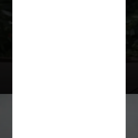
tecidos dos roedores mais velhos, o
que sugere acúmulo dessa gordura
durante o envelhecimento