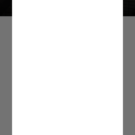
A ideia de que poderíamos reverter
o envelhecimento é algo que há
muito é considerada ficção
científica, mas essas descobertas