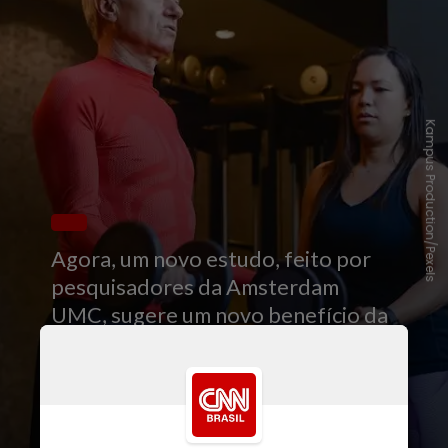
Kampus Production/Pexels
Agora, um novo estudo, feito por
pesquisadores da Amsterdam
UMC, sugere um novo benefício da
atividade física:
reverter o
processo de envelhecimento