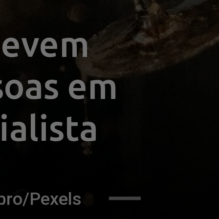
devem 
oas em 
ialista
bro/Pexels