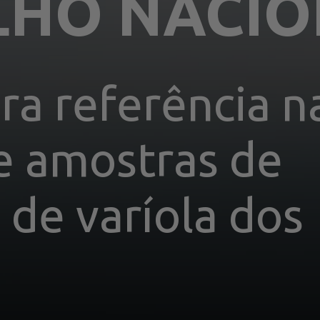
LHO NACIO
ra referência na
e amostras de 
 de varíola dos 