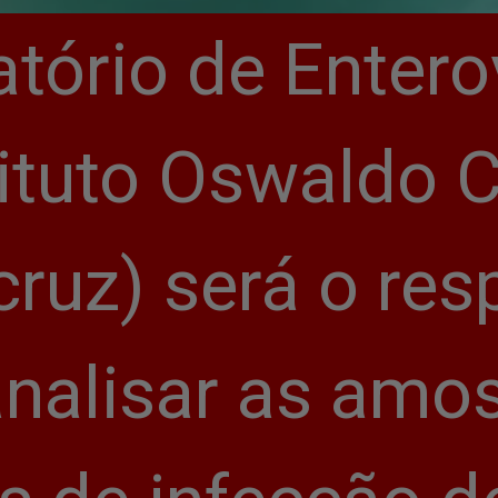
tório de Enterov
tituto Oswaldo C
cruz) será o res
analisar as amos