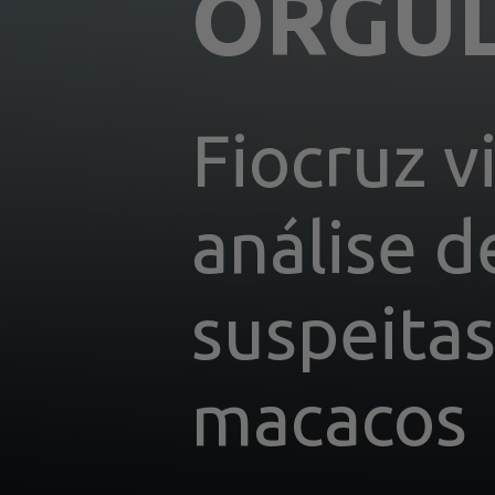
ORGU
Fiocruz vi
análise d
suspeitas
macacos