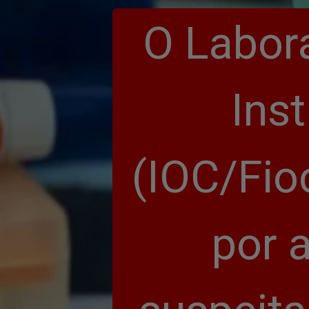
O Labora
Ins
(IOC/Fio
por 