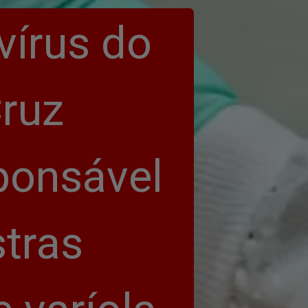
írus do 
ruz 
ponsável 
tras 