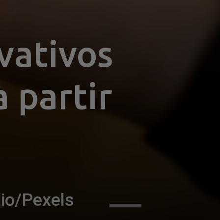
ativos 
 partir 
dio/Pexels