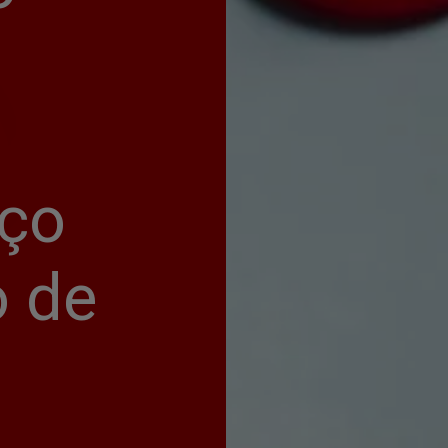
ço 
 de 