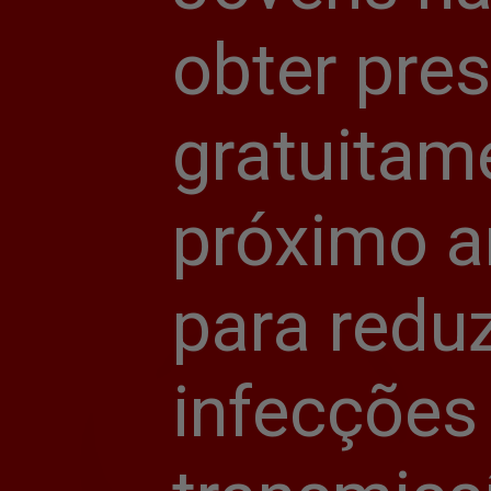
obter pres
gratuitame
próximo a
para reduz
infecções