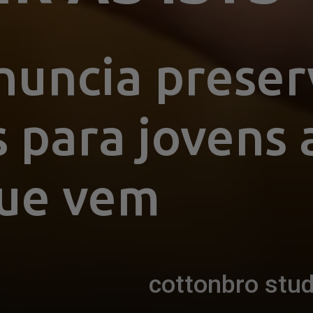
nuncia preserv
 para jovens a
que vem
cottonbro stu