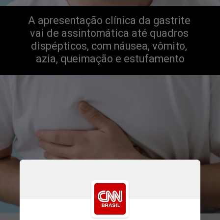
A apresentação clínica da gastrite 
vai de assintomática até quadros 
dispépticos, com náusea, vômito, 
azia, queimação e estufamento