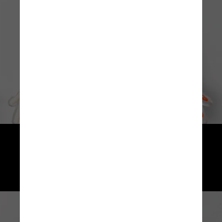
Na gastrite, o fator principal 
da inflamação é o aumento 
da acidez do estômago 
e a perda da barreira de muco 