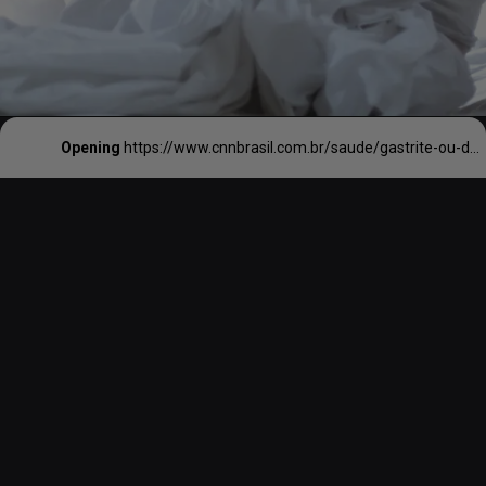
Opening
https://www.cnnbrasil.com.br/saude/gastrite-ou-dispepsia-veja-quais-as-causas-os-sintomas-e-como-prevenir/