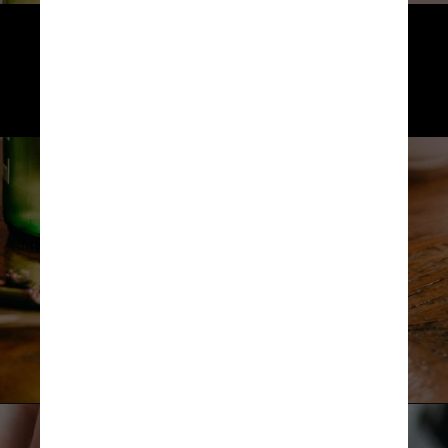
Fatores que levam à gastrite são: 
uso prolongado de anti-inflamatórios, 
álcool, fumo, doença autoimune 
ou infecção pela bactéria H. pylori