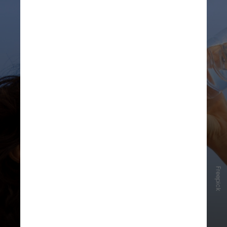
Freepick
O cardiologista destacou que a
hidratação adequada e evitar a