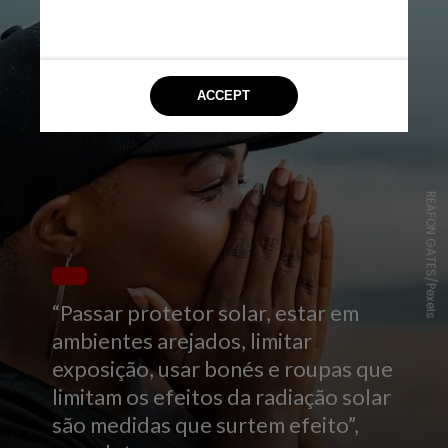
REAFON GATES/Pexels
“Passar protetor solar, estar em
ambientes arejados, limitar
exposição, usar bonés e roupas que
limitam os efeitos da radiação solar
são medidas que surtem efeito”,