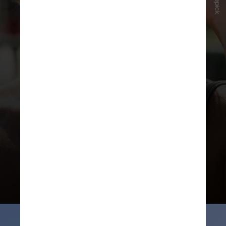
Freepick
“Num primeiro momento, existe
vasodilatação, onde se perde
líquidos do sistema cardiovascular,
há queda de pressão, mal-estar,
tontura e até desmaios”, alertou