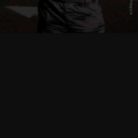
Freepick