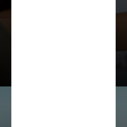
exposição excessiva ao sol são
importantes para driblar esses
efeitos