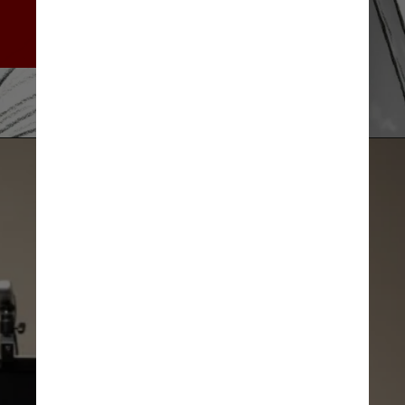
Califórnia implantaram 
chips na área cerebral 
responsável pela fala
Divulgação/UCSF
Divulgação/UCSF