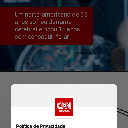
Um norte-americano de 35 
anos sofreu derrame 
cerebral e ficou 15 anos 
sem conseguir falar
Divulgação/UCSF