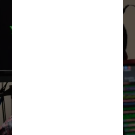
A atividade elétrica do cérebro 
é traduzida para uma tela de 
computador e as palavras são 
formadas na tela