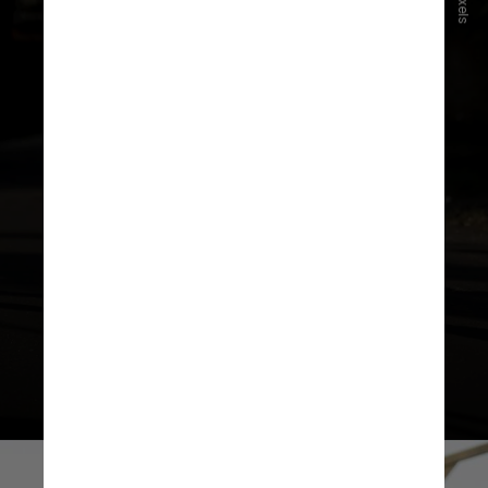
Pexels
quilômetros de corrida,
divididos
em trechos de 1 km, sempre
intercalados com oito estações de
exercícios funcionais