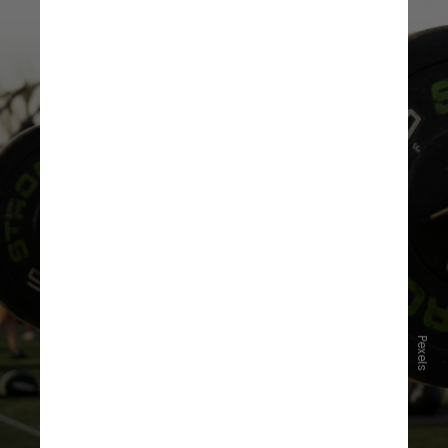
O objetivo é exigir do praticante
Pexels
não apenas resistência
cardiovascular,
mas também força,
potência e capacidade de
recuperação em alta intensidade