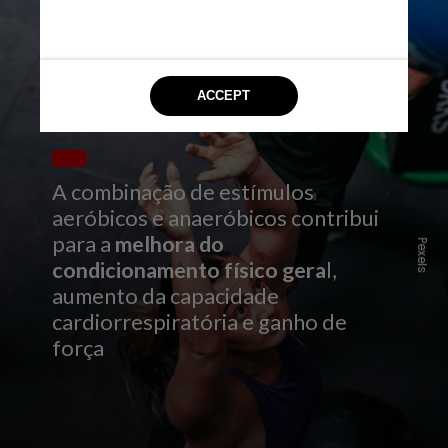
A combinação de estímulos
aeróbicos e anaeróbicos contribui
para a
melhora do
Pexels
condicionamento físico gera
l,
aumento da capacidade
cardiorrespiratória e ganho de
força