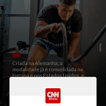
Pexels
Criada na Alemanha, a
modalidade já é consolidada na
Europa e nos Estados Unidos, e
agora passa a atrair praticantes
de atividade física brasileiros
interessados em desempenho
,
resistência e versatilidade