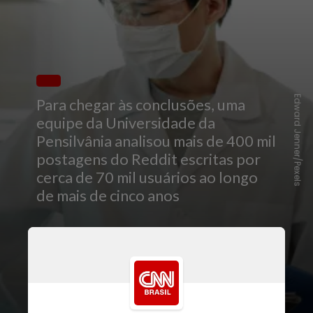
Edward Jenner/Pexels
Para chegar às conclusões, uma
equipe da Universidade da
Pensilvânia analisou mais de 400 mil
postagens do Reddit escritas por
cerca de 70 mil usuários ao longo
de mais de cinco anos