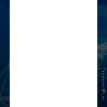
Tara Winstead/Pexels
Grandes modelos de linguagem,
como o GPT e o Gemini, permitiram
que as mais de 400 mil postagens
fossem analisadas, identificando
sintomas que não estão nas bulas
dos medicamentos como a