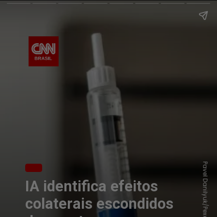
Pavel Danilyuk/Pexels
IA identifica efeitos
colaterais escondidos