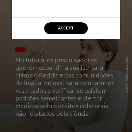
No futuro, os pesquisadores
Artem Podrez/Pexels
querem expandir a análise para
além do Reddit e das comunidades
de língua inglesa, para comparar os
resultados e verificar se existem
padrões semelhantes e alertar
médicos sobre efeitos colaterais
não relatados pela ciência