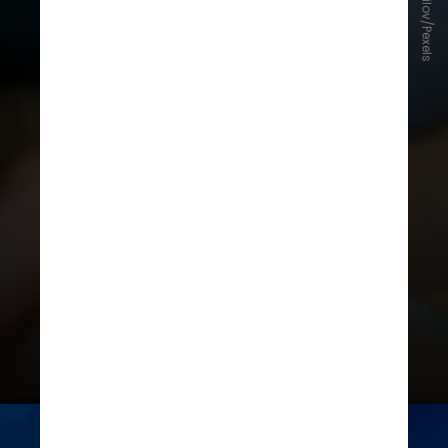
Mikhail Nilov/Pexels
menstruais irregulares,
sangramento intermenstrual,
calafrios, ondas de calor e
sensações semelhantes à febre e
fadiga