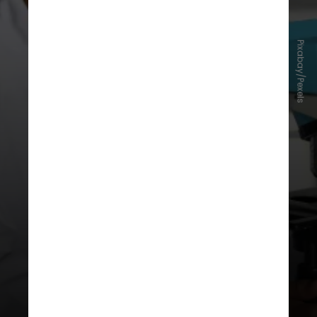
Como resultado, descobriram que
algumas das queixas registradas na
Pixabay/Pexels
plataforma não se mostram
presentes em ensaios clínicos. De
acordo com um estudo publicado
na Nature Health, anteriormente a
dificuldade em analisar essas
publicações no Reddit morava no
fato de que muitas delas eram
descritas de formas diferentes