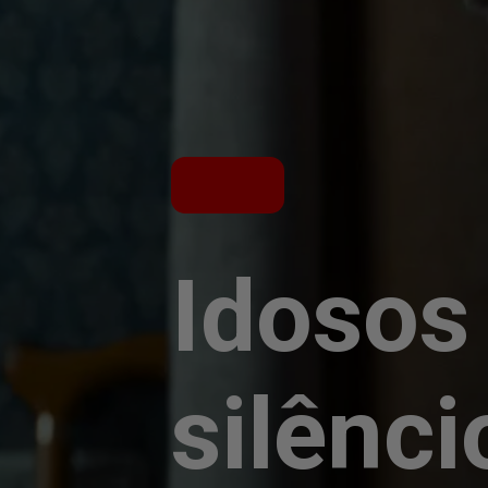
Idosos
silênc