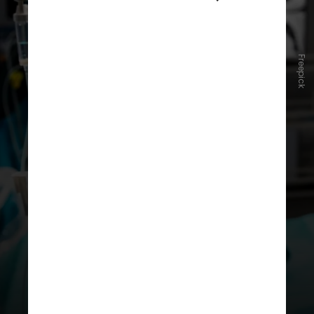
Freepick
Agora, um estudo apresentado
durante a Asco 2024, a reunião
anual da Sociedade Americana de
Oncologia Clínica, realizada em
Chicago, Estados Unidos, deve
mudar a prática clínica