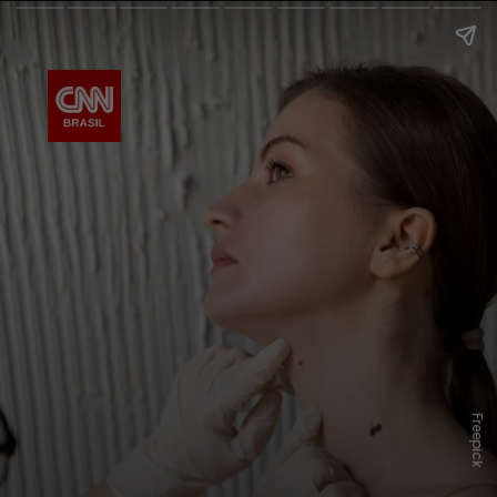
Freepick