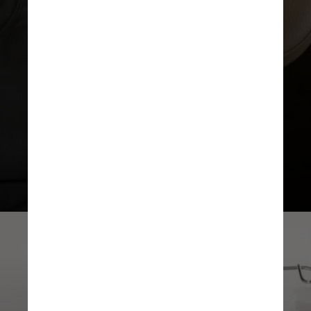
Os pesquisadores fizeram um
estudo com 423 pacientes,
divididos em dois grupos: o grupo
controle recebeu o tratamento
convencional e a outra metade
recebeu o tratamento
neoadjuvante, com dois ciclos de
imunoterapia combinada