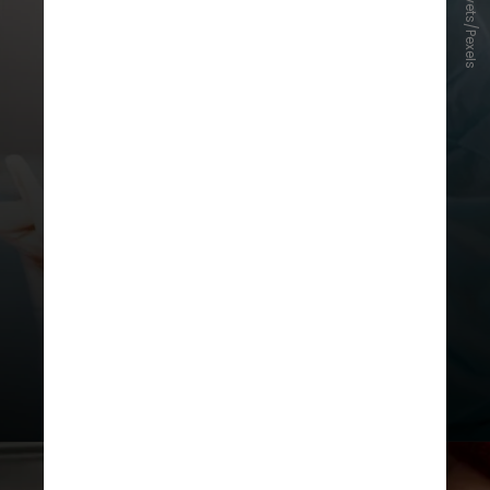
Anna Shvets/Pexels
Pesquisadores de diversas
instituições da Austrália e dos
Países Baixos demonstraram que o
uso de apenas dois ciclos de uma
imunoterapia combinada, antes da
cirurgia, aumenta a chance de cura
dos pacientes e diminui o risco de
ressurgimento do tumor