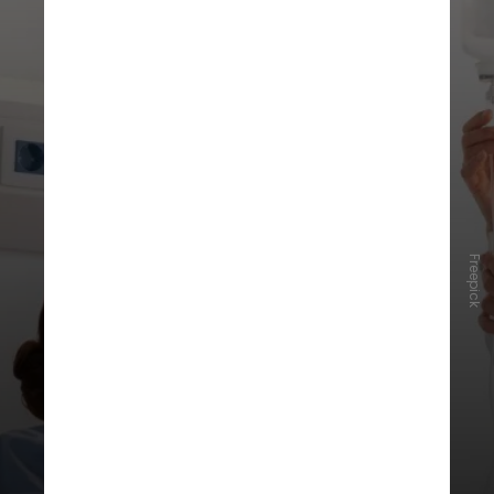
Freepick
Os resultados mostraram que 60%
dos pacientes do grupo que
recebeu a estratégia neoadjuvante