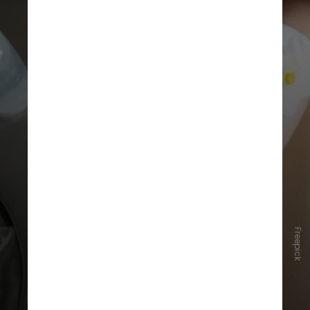
Freepick