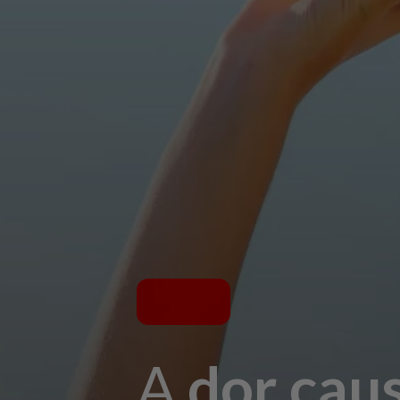
A
dor cau