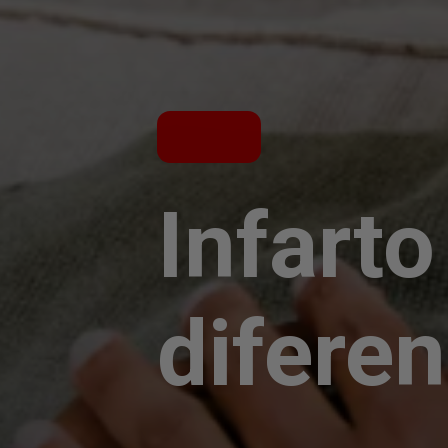
Infart
difere