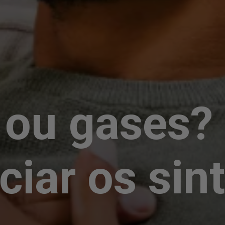
o ou gases?
nciar os si