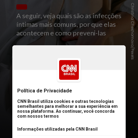
Christina Chekhomova/Pexels
A seguir, veja quais são as infecções
íntimas mais comuns, por que elas
acontecem e como preveni-las