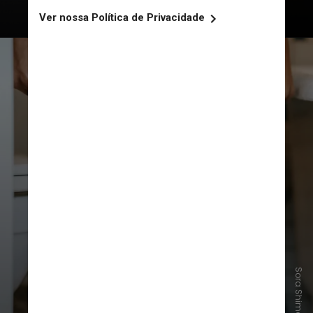
Candidíase
É causada pelo fungo
Candida