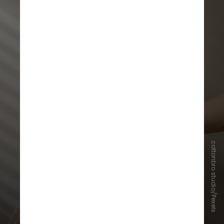
cottonbro studio/Pexels
Evitar roupas muito apertadas,
preferir calcinhas de algodão,
manter a região seca e evitar
duchas vaginais internas ajudam a
reduzir o risco. Também é