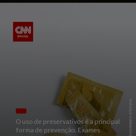
Nataliya Vaitkevich/Pexels
O uso de preservativos é a principal
forma de prevenção. Exames