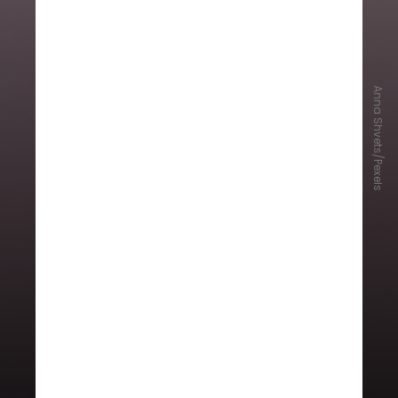
Anna Shvets/Pexels
Para prevenir é importante evitar
duchas vaginais, não usar
sabonetes íntimos agressivos e
utilizar preservativo nas relações
sexuais