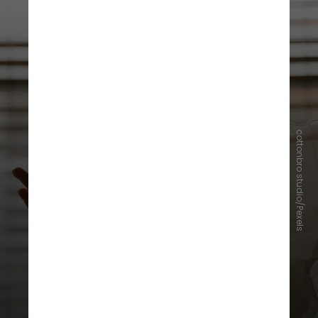
Vaginose bacteriana
cottonbro studio/Pexels
Ocorre quando há um desequilíbrio
das bactérias naturais da vagina,
com aumento de microrganismos
como a
Gardnerella vaginalis
. Os
sintomas mais característicos são:
corrimento acinzentado ou
esbranquiçado, odor forte,
principalmente após a relação