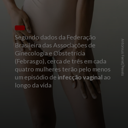
Segundo dados da Federação
Antonius Ferret/Pexels
Brasileira das Associações de
Ginecologia e Obstetrícia
(Febrasgo), cerca de três em cada
quatro mulheres terão pelo menos
um episódio de
infecção vaginal
ao
longo da vida