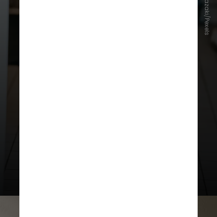
Sora Shimazaki/Pexels
albicans
, que já faz parte da flora
vaginal. O problema surge quando
há um desequilíbrio que permite a
proliferação excessiva do fungo.
Entre os principais sintomas estão
coceira, vermelhidão, corrimento
branco e espesso, e ardor ao urinar