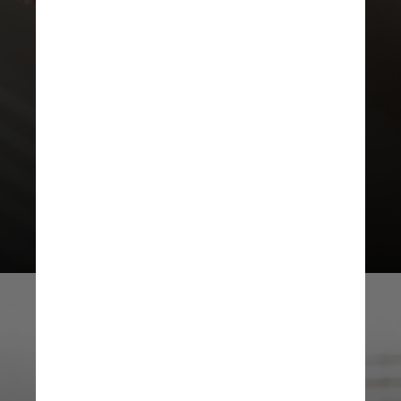
importante controlar doenças
como diabetes e evitar
automedicação