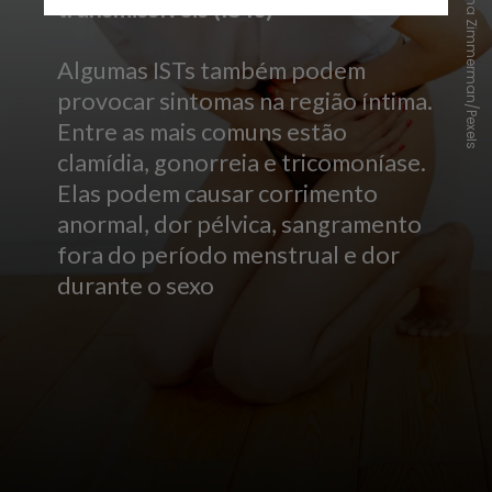
Polina Zimmerman/Pexels
transmissíveis (ISTs)
Algumas ISTs também podem
provocar sintomas na região íntima.
Entre as mais comuns estão
clamídia, gonorreia e tricomoníase.
Elas podem causar corrimento
anormal, dor pélvica, sangramento
fora do período menstrual e dor
durante o sexo