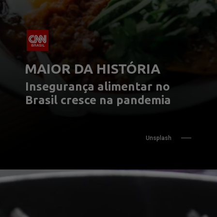
MAIOR DA HISTÓRIA
Insegurança alimentar no 
Brasil cresce na pandemia
Unsplash