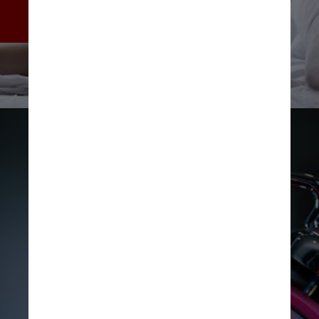
risco de ataque cardíaco - 
principalmente em mulheres
Unsplash