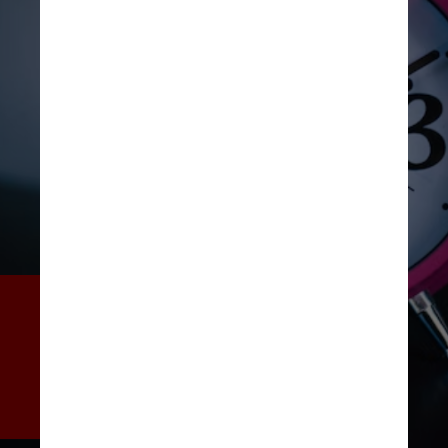
Os pesquisadores descobriram 
que pessoas com insônia são 1,69 
vezes mais propensas a ter um 
ataque cardíaco do que 
indivíduos com o sono normal