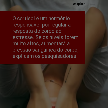
Unsplash
O cortisol é um hormônio 
responsável por regular a 
resposta do corpo ao 
estresse. Se os níveis forem 
muito altos, aumentará a 
pressão sanguínea do corpo, 
explicam os pesquisadores