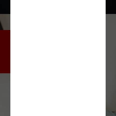
A pressão arterial mais alta à 
noite causada pelo desequilíbrio 
do cortisol é um dos caminhos 
potenciais para um risco 
aumentado de doença cardíaca