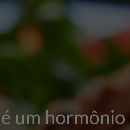
a
é um hormônio