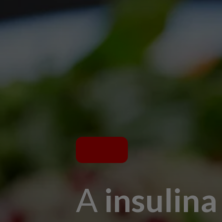
A
insulin