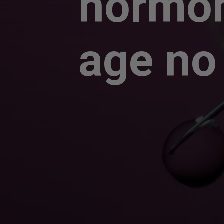
hormôn
age no