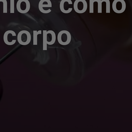
io e como 
 corpo