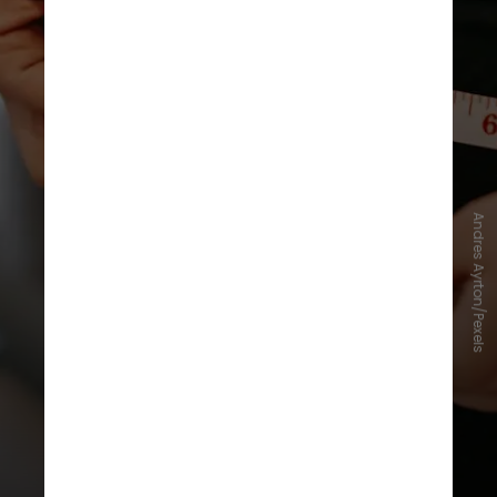
Andres Ayrton/Pexels
Esse desequilíbrio hormonal
causado pelo jantar tardio pode
aumentar os riscos de desenvolver
obesidade