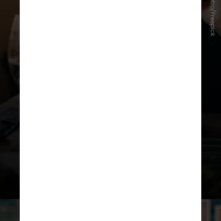
porsenivpetro/Freepick
De acordo com Leonardo Parr,
diretor da Sociedade Brasileira de
Endocrinologia e Metabologia
Regional São Paulo (SBEM-SP),
jantar tarde da noite pode alterar
diversos processos metabólicos do
organismo