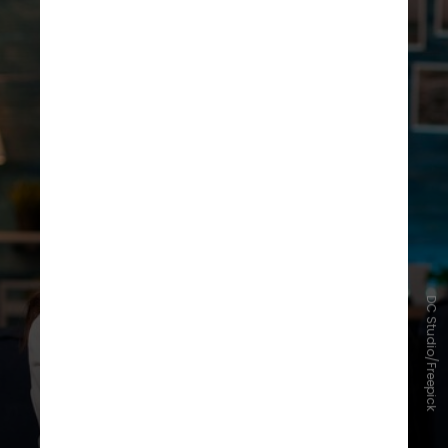
DC Studio/Freepick
“Devido à interação complexa entre
o relógio biológico, o metabolismo