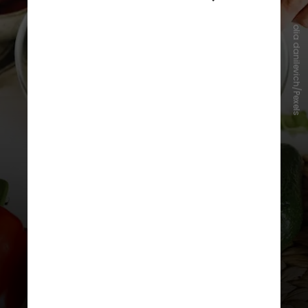
olia danilevich/Pexels
A conclusão do estudo mostrou
que, apesar do apelo para que as
pessoas mudem seus hábitos
alimentares, ainda há pouca
mudança no comportamento de
jantar tarde. Mas será que isso traz
algum mal à saúde?