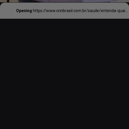
Opening
https://www.cnnbrasil.com.br/saude/entenda-quais-atividades-podem-ajudar-a-proteger-o-cerebro-da-demencia/