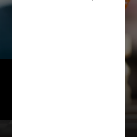
Segundo o especialista, é 
importante realizar diferentes 
tipos de atividades 
constantemente, em vez de se 
concentrar em uma única tarefa, 
para variar os estímulos
Pixabay / Pexels