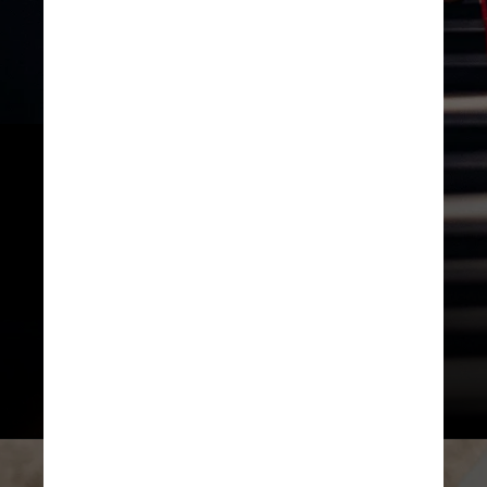
Entre essas atividades estão a 
“leitura de livros diferentes, tocar 
um instrumento musical, jogos de 
tabuleiro, como xadrez, dama, e 
até jogos de carta”, explica Spera
Anastasia Gemini / Pexels