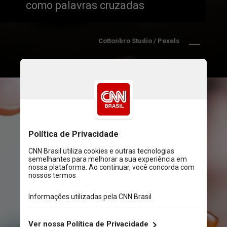
como palavras cruzadas
Cottonbro Studio / Pexels