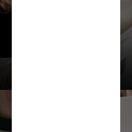
O tricô e o crochê também são 
atividades interessantes, já que 
“trabalham as duas mãos e 
estimulam raciocínio”
Pavel Danilyuk / Pexels