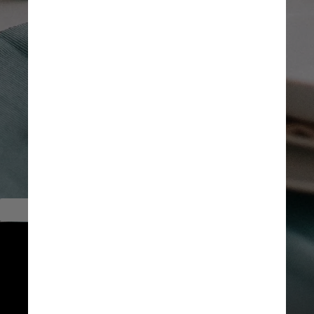
        Fatores de risco
Alguns fatores que aumentam o 
risco de demência são: idade 
avançada, baixa escolaridade, 
doenças como pressão alta e 