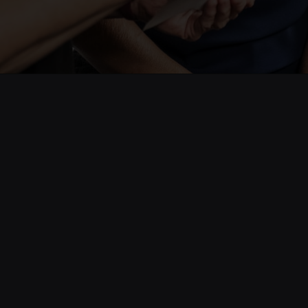
Opening
https://www.cnnbrasil.com.br/saude/mais-de-50-dos-brasileiros-vao-ao-medico-apenas-quando-tem-problemas-graves/#:~:text=Educa%C3%A7%C3%A3o-,Mais%20de%2050%25%20dos%20brasileiros%20v%C3%A3o%20ao,apenas%20quando%20t%C3%AAm%20problemas%20graves&text=Uma%20pesquisa%20lan%C3%A7ada%20na%20segunda,ou%20problema%20grave%20de%20sa%C3%BAde.