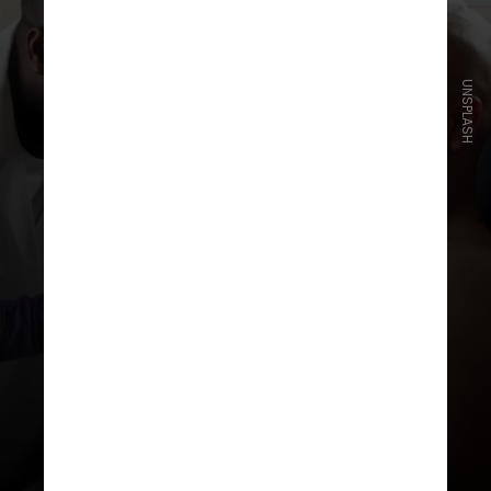
UNSPLASH
Os cuidados preventivos com a
saúde são ainda piores entre os
homens:
60% só buscam
atendimento médico quando
apresentam sintomas ou
quadros de saúde graves