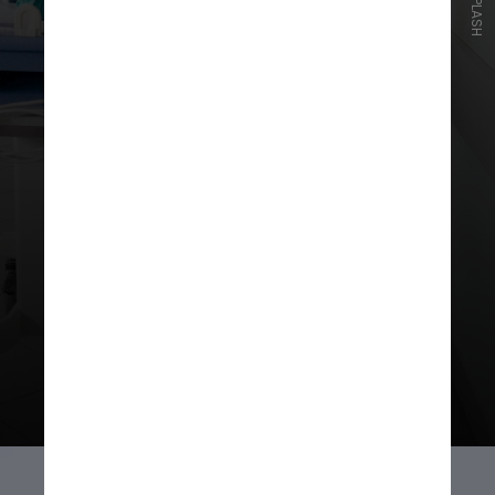
UNSPLASH
No entanto, somente 40% estão
satisfeitos com o seu acesso à
saúde, um dado que chega a 60%
entre os mais ricos