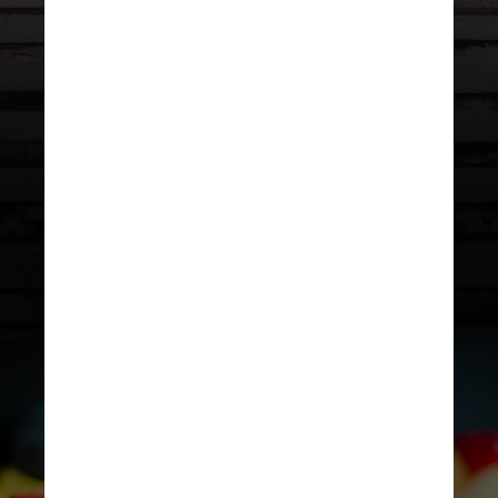
O levantamento também mostrou
que o brasileiro, em geral, tem uma
perspectiva positiva sobre os
cuidados com a saúde física