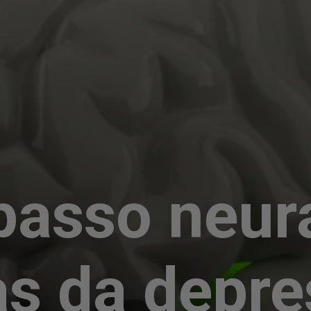
asso neura
s da depr