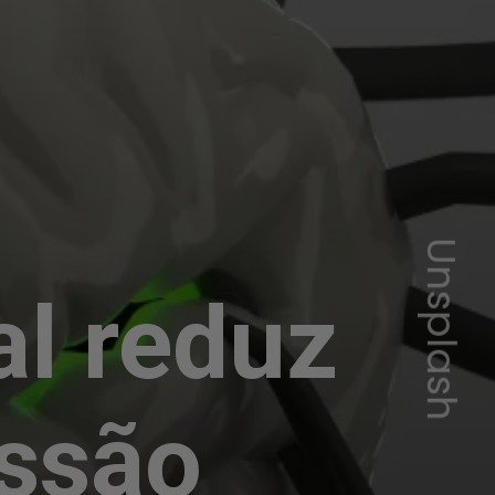
Unsplash
l reduz
essão