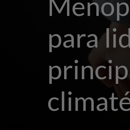
Menopa
para li
princip
climaté