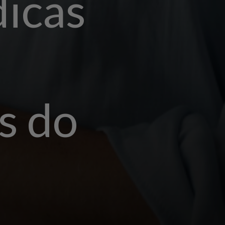
icas
s do