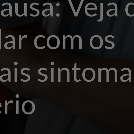
usa: Veja d
dar com os
ais sintoma
rio