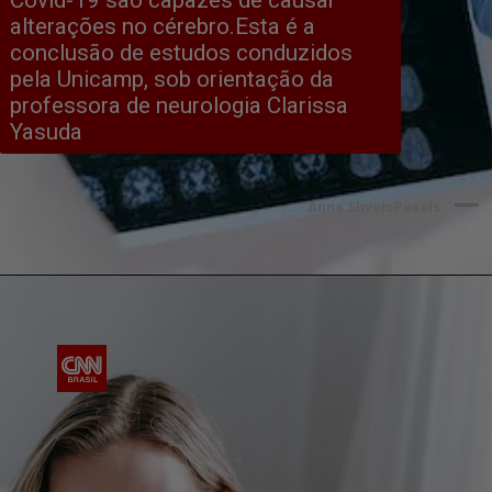
alterações no cérebro.Esta é a 
conclusão de estudos conduzidos 
pela Unicamp, sob orientação da 
professora de neurologia Clarissa 
Yasuda
Anna ShvetsPexels