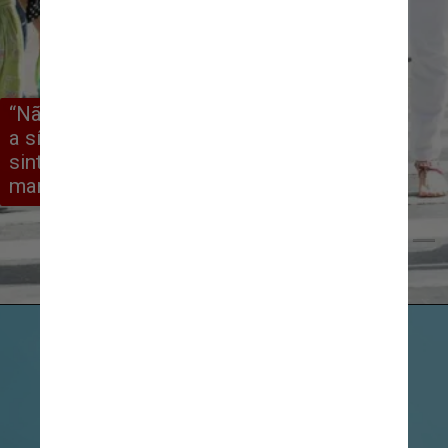
“Não temos tratamento específico, e 
a síndrome é um conjunto de sinais e 
sintomas, cada pessoa pode ter 
manifestações diferentes.”
Wilson Dias/Agência Brasil