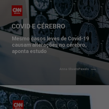
COVID E CÉREBRO
Mesmo casos leves de Covid-19 
causam alterações no cérebro, 
aponta estudo
Anna ShvetsPexels