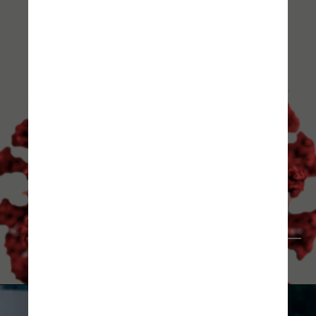
rawpixel.com/Freepick