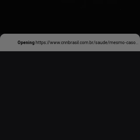
Opening
https://www.cnnbrasil.com.br/saude/mesmo-casos-leves-de-covid-19-causam-alteracoes-no-cerebro-aponta-estudo/