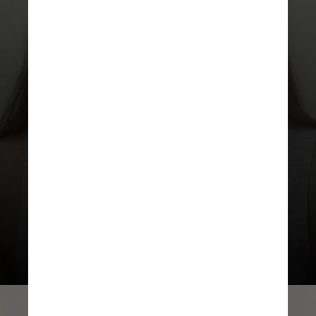
PEXELS
Segundo o médico
otorrinolaringologista Marcel
Menon, o termo utilizado em
abrangência atualmente no
TikTok pode ser utilizado de
forma incorreta na plataforma