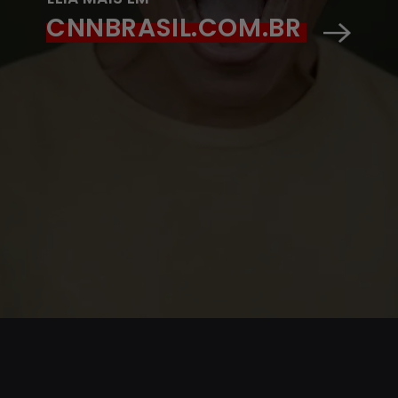
CNNBRASIL.COM.BR
Opening
https://www.cnnbrasil.com.br/saude/misofonia-entenda-sindrome-que-viralizou-no-tiktok