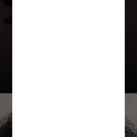
“As pessoas que eventualmente
venham a se sentir incomodadas
com determinados sons de alguns
vídeos estão fazendo um ato de
diagnóstico de Misofonia muitas
vezes”, diz o profissional