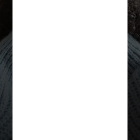
PEXELS
“A Misofonia não é apenas um