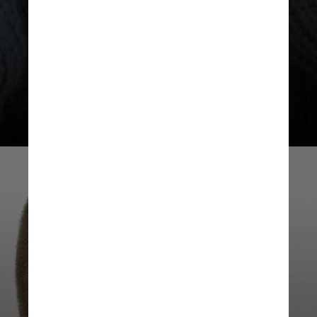
simples incômodo auditivo a
determinados sons, ela é uma
reação exacerbada de desespero,
de incômodo profundo a
determinados sons”, complementa
ele