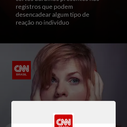
registros que podem
desencadear algum tipo de
reação no indivíduo