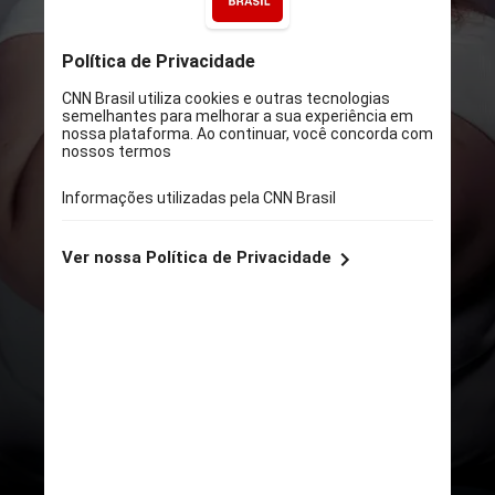
PEXELS
A Misofonia, também chamada de
Síndrome da Sensibilidade
Seletiva a Sons (SSSS), se refere a
uma condição em que ocorre
forte aversão a certos sons, aos
quais o indivíduo relata
experiências emocionais como