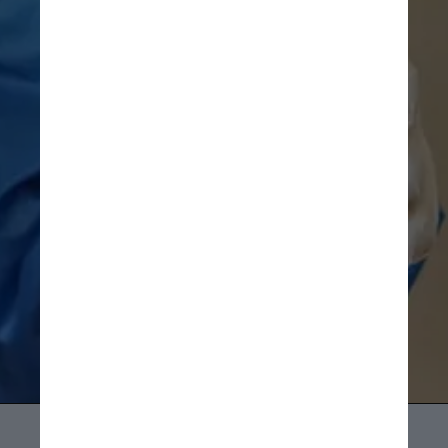
Segundo Vanderson Sampaio, 
pesquisador do ITpS e um dos 
autores do artigo, a definição de 
Covid longa usada no estudo foi 
a do Centro de Controle e 
Prevenção de Doenças (CDC) 
dos Estados Unidos