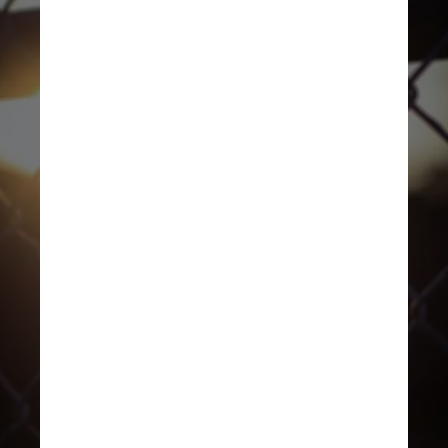
Mais da metade (51,4%) dos 
participantes do estudo que 
manifestaram Covid longa 
tiveram três ou mais 
sintomas persistentes. 