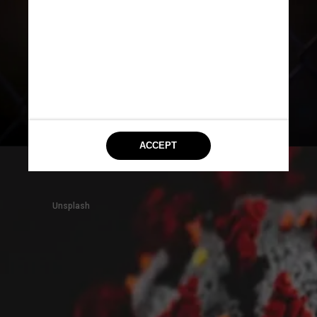
Outros 33,3% tiveram apenas 
um sintoma e 14,9% 
manifestaram dois
Unsplash