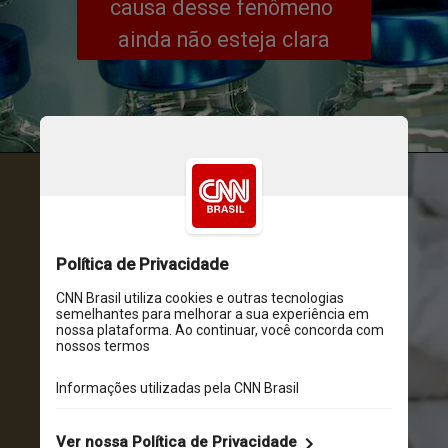
causa desse fenômeno 
ainda não esteja clara
Unsplash
A pesquisa foi realizada com 
base na análise de dados de 
mais de 7 mil profissionais de 
saúde do Einstein infectados 
pelo SARS-CoV-2 entre 2020 e 
2022. Desse total, 1.933 