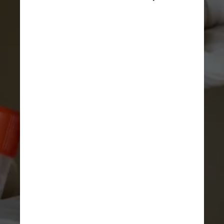
(27,4%) manifestaram a Covid 
longa ante 5.118 (72,6%) que 
não desenvolveram a condição