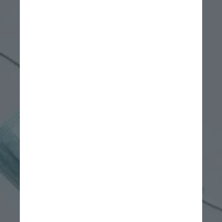
Unsplash
“São pessoas com infecção 
prévia pelo coronavírus que 
continuam com sintomas 
persistentes da doença por 
mais de quatro semanas. 
Entre os sintomas estão febre, 
congestão nasal, cansaço, 
fadiga, dor de cabeça, tosse, 