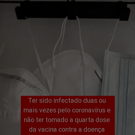
Ter sido infectado duas ou 
mais vezes pelo coronavírus e 
não ter tomado a quarta dose 
da vacina contra a doença 