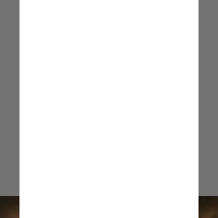
tentar desacelerar a perda
óssea. O segredo é
construir
uma base forte cedo e
continuar a apoiar sua saúde
óssea e articular ao longo
de toda a vida
Jocelyn Wittstein,
cirurgiã ortopédica