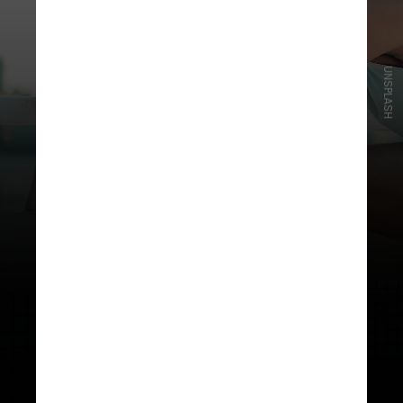
UNSPLASH
No livro "O Plano Completo para
a Saúde Óssea e Articular: Ajude a
Prevenir e Tratar a Osteoporose
e a Artrite", a nutricionista
Sydney
Nitzkorski
e a cirurgiã ortopédica
Jocelyn Wittstein compartilham
escolhas estratégicas de dieta e
exercícios
que podem ajudar a
manter a qualidade de vida