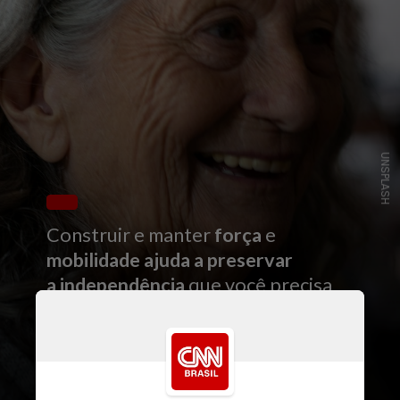
UNSPLASH
Construir e manter
força
e
mobilidade ajuda a preservar
a independência
que você precisa
para envelhecer com dignidade
— e as ações que você toma agora
fazem toda a diferença