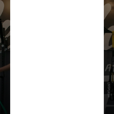
UNSPLASH
A cirurgiã recomenda aliar treinos