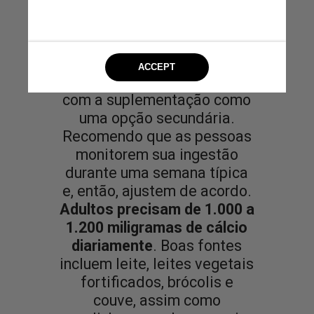
Alimentos integrais são as
melhores fontes de cálcio,
com a suplementação como
uma opção secundária.
Recomendo que as pessoas
monitorem sua ingestão
durante uma semana típica
e, então, ajustem de acordo.
Adultos precisam de 1.000 a
1.200 miligramas de cálcio
diariamente
. Boas fontes
incluem leite, leites vegetais
fortificados, brócolis e
couve, assim como