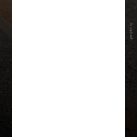
Unsplash
A corrida, especialmente em
treinos para meia maratona ou
maratona, pode causar danos nos
pés, joelhos, quadris e coluna