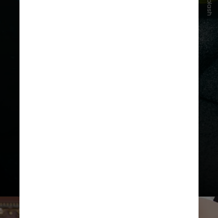
Unsplash
O exercício stiff, comum para
fortalecimento dos glúteos,
também pode sobrecarregar as
articulações da coluna