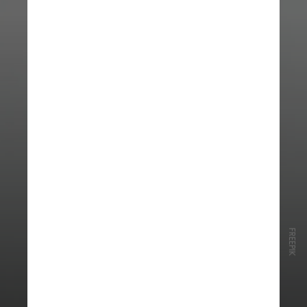
FREEPIK
De acordo com o mastologista José
Luiz Pedrini, a nova legislação