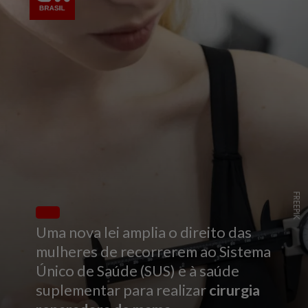
FREEPIK
Uma nova lei amplia o direito das
mulheres de recorrerem ao Sistema
Único de Saúde (SUS) e à saúde
suplementar para realizar
cirurgia