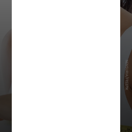
NENSURIA/FREEPIK
O procedimento busca resultado
estético semelhante e equilibrado
entre as duas mamas