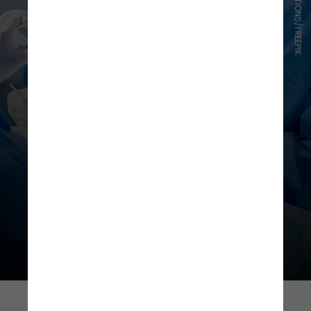
PEOPLECREATIONS/FREEPIK
Agora, o que muda é que a cirurgia
pode ser realizada em casos não
oncológicos, mas em que houve
mutilação total ou parcial da mama.
Esses casos incluem malformações,
mamas tuberosas, grandes
assimetrias, gigantomastia, entre
outras ocorrências