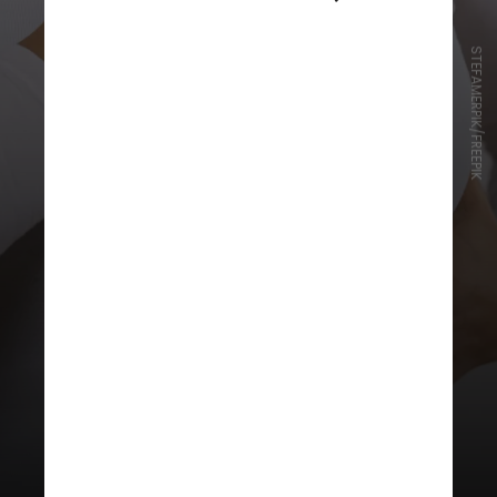
STEFAMERPIK/FREEPIK
A Lei n.º 15.171/2025 altera as leis
n.º 9.797/1999 e n.º 9656/1998,
que garantiam a reconstrução
mamária em casos de mutilações
decorrentes do tumor nas mamas