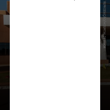
REPRODUÇÃO/HOSPITAL DE AMOR
Chamada
Connect
, a mídia social e
healthtech iniciou suas atividades
no dia 13 de julho no Hospital de
Amor Infantojuvenil, em Barretos,
no interior de São Paulo