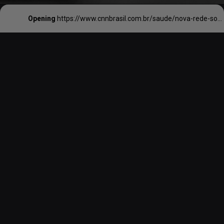
Opening
https://www.cnnbrasil.com.br/saude/nova-rede-social-oferece-apoio-para-pais-que-perderam-filhos-para-o-cancer/