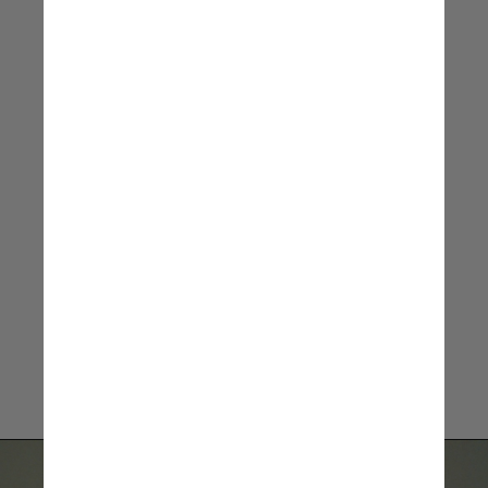
arteterapia, e também todas
as conversas dentro do canal
são monitoradas por médicos,
permitindo que elas tenham
um insight na saúde mental
dos membros do canal
Bruno Giangrande, CEO da holding
de comunicação Yellow