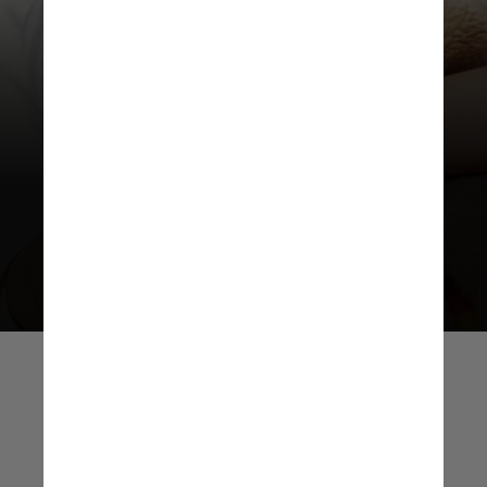
De acordo com o Instituto
Nacional
do Câncer, mais de 400 mil crianças
e adolescentes são diagnosticados
com câncer globalmente a cada
ano, e uma criança morre devido à
doença a cada três minutos