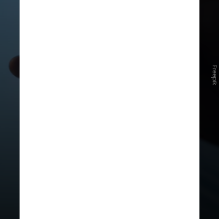
1.
Diminuição da força do jato
urinário
, com jato mais fraco ou
entrecortado