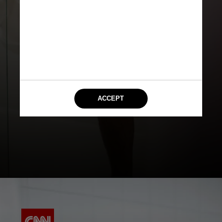
3.
Necessidade
de urinar duas ou
mais vezes à noite