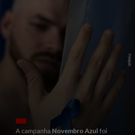
F
r
e
e
p
i
k
A campanha
Novembro Azul
foi