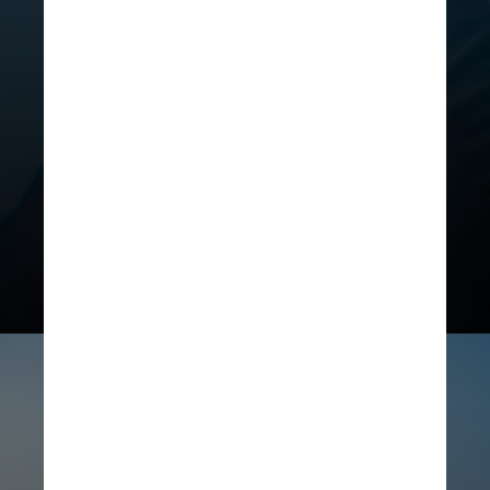
Pacientes podem não ter sintomas,
ou estes podem ser confundidos
com
condições benignas, como
infecções urinárias