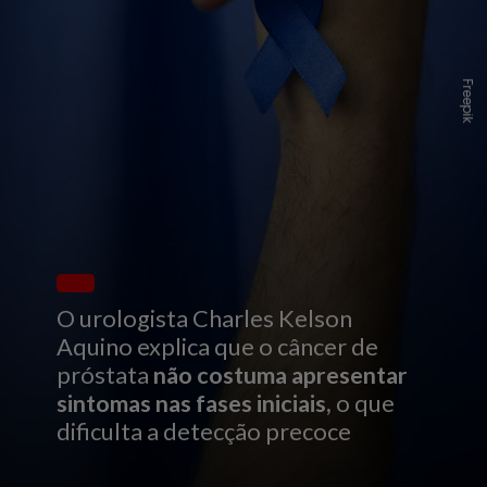
F
r
e
e
p
i
k
O urologista Charles Kelson
Aquino explica que o câncer de
próstata
não costuma apresentar
sintomas nas fases iniciais,
o que
dificulta a detecção precoce