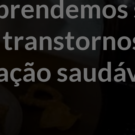
prendemos 
 transtorno
ação saudá