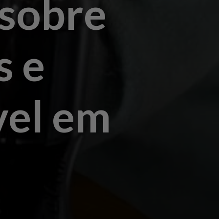
sobre
s e
vel em