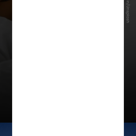
Dmitry Ganin/Unsplash
existem formas naturais de
amenizar o problema. O descanso
adequado é a primeira delas.
Dormir bem, com qualidade e no
tempo necessário, ajuda a minimizar
a dilatação dos vasos sanguíneos