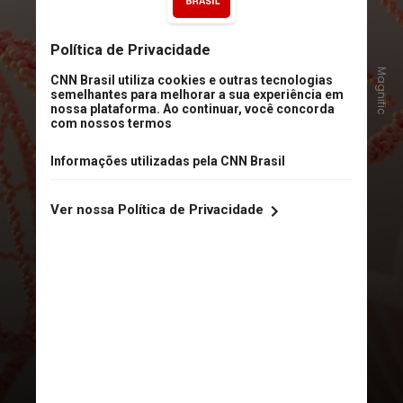
“A predisposição genética é um
fator importante. Pessoas com
Magnific
pele mais fina, com tendência a
maior pigmentação ou com
diminuição da gordura nas
pálpebras inferiores podem
apresentar olheiras desde cedo”,
explica Debora Terra Cardial,
dermatologista