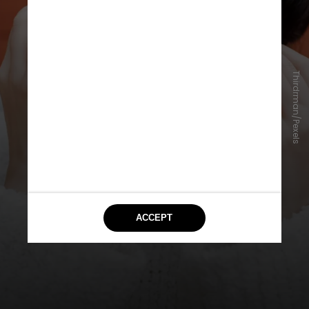
Compressas frias, feitas com água
Thirdrman/Pexels
gelada, rodelas de pepino ou
saquinhos de chá de camomila,
também são alternativas simples
para reduzir o inchaço e melhorar a
circulação local