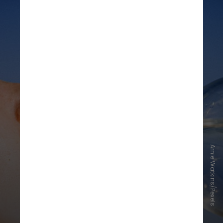
Arnie Watkins/Pexels
A hidratação também é
fundamental, tanto pelo consumo
regular de água quanto pelo
cuidado em evitar ambientes