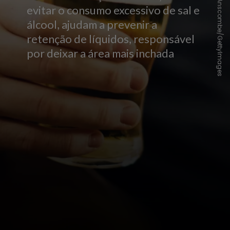
Sally Anscombe/GettyImages
evitar o consumo excessivo de sal e
álcool, ajudam a prevenir a
retenção de líquidos, responsável
por deixar a área mais inchada