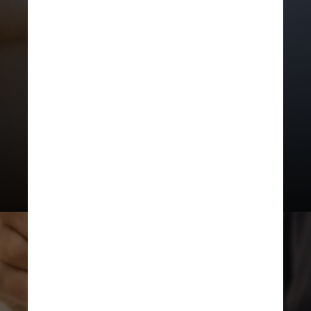
excessivamente secos, que podem
intensificar o aspecto cansado da
pele