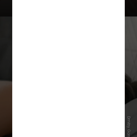
Embora o mercado ofereça uma
série de cremes e procedimentos
específicos para tratar a área,