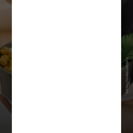
furkanfdemir/Pexels
A alimentação equilibrada exerce
outro papel importante. Uma dieta
rica em frutas, verduras e alimentos
com antioxidantes contribui para a
saúde da pele como um todo e
pode suavizar a coloração escura
ao redor dos olhos