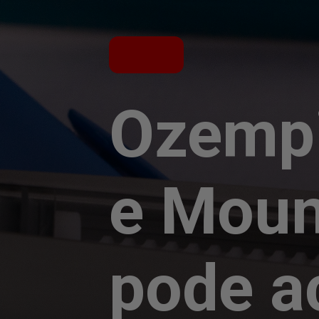
Ozemp
e Moun
pode a