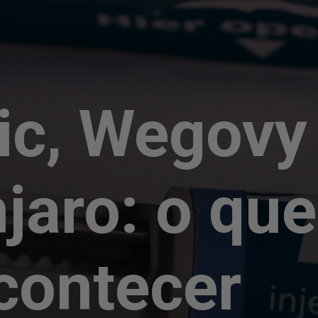
ic, Wegov
jaro: o qu
contecer