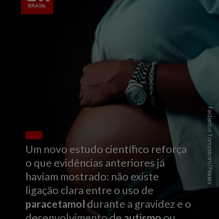
Federico Tomasoni/Pexels
Um novo estudo científico reforça
o que evidências anteriores já
haviam mostrado: não existe
ligação clara entre o uso de
paracetamol
durante a gravidez e o
desenvolvimento de
autismo
ou