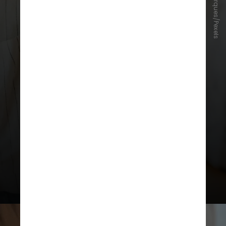
Jessyka Marques/Pexels
estudo realizaram uma revisão
abrangente de revisões
sistemáticas para avaliar a
qualidade e a validade geral das
evidências existentes, assim como a
força da associação entre o uso de
paracetamol na gravidez e os riscos
de autismo ou TDAH