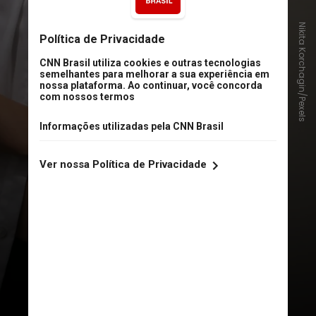
Nikita Korchagin/Pexels
O paracetamol é o tratamento
recomendado para dor e febre na
gravidez e é considerado seguro
por agências reguladoras no
mundo todo. No entanto, alguns
estudos que relacionam o
medicamento ao autismo e ao
TDAH variam em qualidade e não
conseguem estimar com precisão
os efeitos