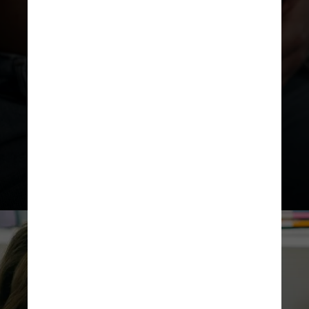
durante a gravidez e o risco de
autismo, TDAH ou outros
desfechos de
neurodesenvolvimento em bebês
expostos