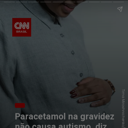
Tima Miroshnichenko/Pexels
Paracetamol na gravidez
não causa autismo, diz