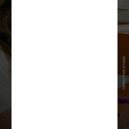
Mikhail Nilov/Pexels
Todas as revisões relataram uma
possível associação entre o uso de
paracetamol e o autismo ou TDAH.
No entanto, 7 das 9 revisões
recomendaram cautela na
interpretação dos resultados
devido ao potencial risco de viés e
ao impacto de fatores não