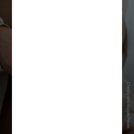
Christiyana Krüger/Pexels
Eles identificaram nove revisões
sistemáticas que incluíram um total
de 40 estudos observacionais
relatando o uso de paracetamol