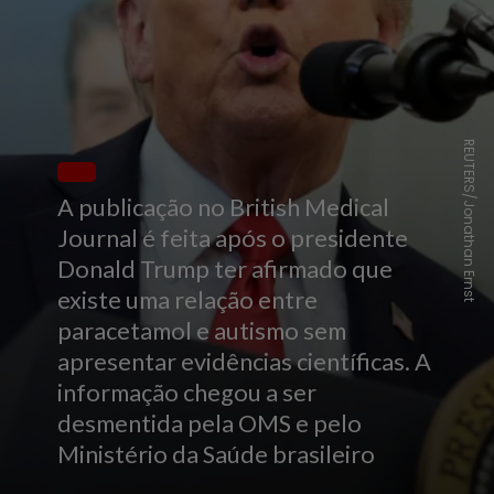
REUTERS/Jonathan Ernst
A publicação no British Medical
Journal é feita após o presidente
Donald Trump ter afirmado que
existe uma relação entre
paracetamol e autismo sem
apresentar evidências científicas. A
informação chegou a ser
desmentida pela OMS e pelo
Ministério da Saúde brasileiro