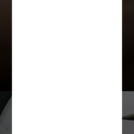
Segundo o estudo, o uso
prolongado de paracetamol foi
associado a um risco aumentado de
úlceras peptídicas, insuficiência
cardíaca, hipertensão e doença
renal crônica