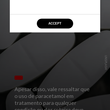
UNSPLASH
Apesar disso, vale ressaltar que
o uso de paracetamol em
tratamento para qualquer
condição ou dor crônica deve