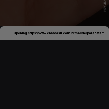
UNSPLASH
Opening
https://www.cnnbrasil.com.br/saude/paracetamol-pode-trazer-riscos-para-pessoas-acima-dos-65-anos-diz-estudo/