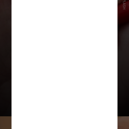
UNSPLASH
Para chegar às conclusões, o
estudo analisou dados de
pacientes com 65 anos ou mais,
que estavam registrados no
Clinical Practice Research
Datalink-Gold, e que passaram
por atendimento clínico por pelo
menos um ano entre 1998 e
2018