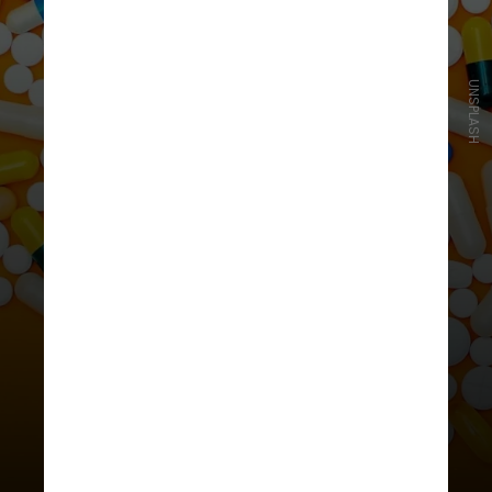
UNSPLASH
O trabalho sugere que é
necessário cautela no uso de
doses repetidas do
medicamento para tratar
condições que envolvem dor
crônica, como a osteoartrite, em
idosos