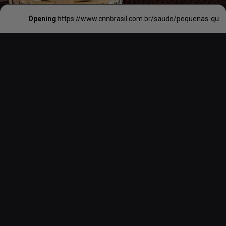
Opening
https://www.cnnbrasil.com.br/saude/pequenas-quantidades-de-alcool-reduzem-estresse-no-cerebro-e-beneficiam-o-coracao/