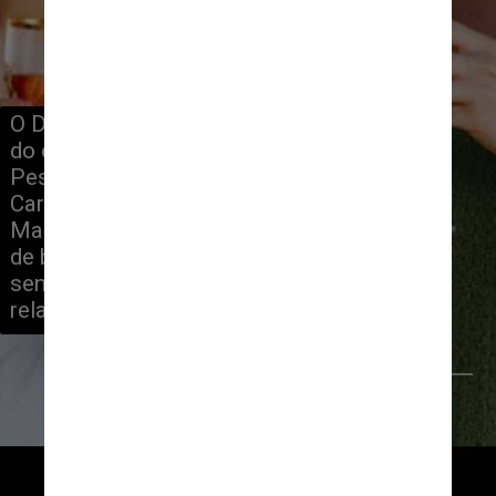
O Dr. Ahmed Tawakol, autor principal 
do estudo e codiretor do Centro de 
Pesquisa de Imagens 
Cardiovasculares do Hospital Geral de 
Massachusetts, observou que depois 
de beber um pouco de álcool, antes de 
sentir o “buzz”, há uma sensação de 
relaxamento
KoolShooters/Pexels