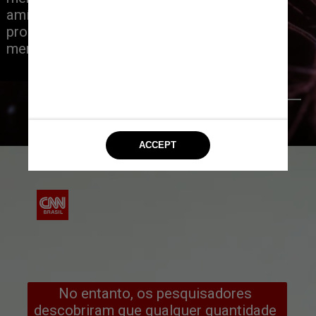
amígdala, a parte do cérebro que 
processa medo e ameaças, bem como 
menos ataques cardíacos e derrames
vecstock/Freepick
No entanto, os pesquisadores 
descobriram que qualquer quantidade 