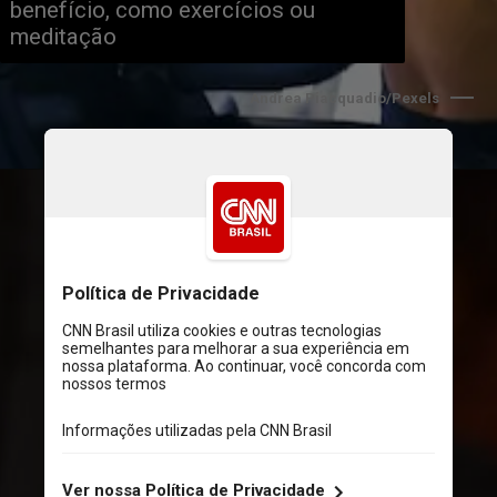
benefício, como exercícios ou 
meditação
Andrea Piacquadio/Pexels