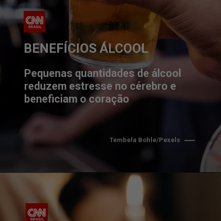
BENEFÍCIOS ÁLCOOL
Pequenas quantidades de álcool 
reduzem estresse no cérebro e 
beneficiam o coração
Tembela Bohle/Pexels