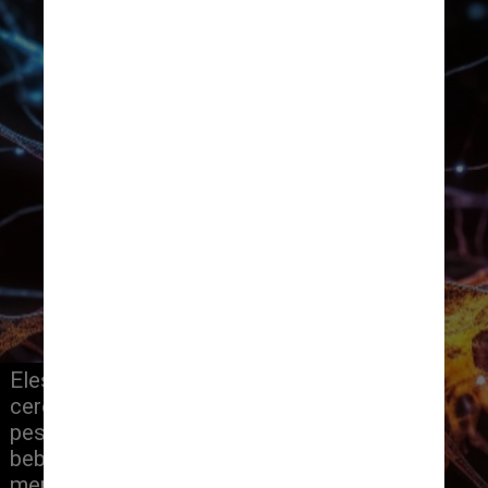
Eles também analisaram varreduras 
cerebrais de centenas dessas 
pessoas e descobriram que 
bebedores leves ou moderados tinham 
menos respostas ao estresse na 