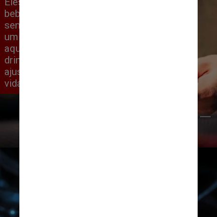
Eles descobriram que aqueles que 
bebiam entre um e 14 drinques por 
semana eram menos propensos a ter 
um ataque cardíaco ou AVC do que 
aqueles que bebiam menos de um 
drinque por semana, mesmo depois de 
ajustar a genética, fatores de estilo de 
vida e outras condições de risco
dorukhan pekcan/Pexels