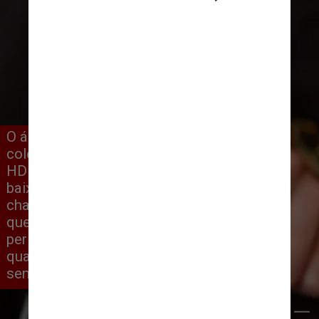
O álcool parece aumentar os níveis de 
colesterol “bom”, conhecido como 
HDL, e os bebedores têm níveis mais 
baixos de uma proteína pegajosa 
chamada fibrinogênio no sangue, o 
que pode reduzir o risco de coágulos 
perigosos. Além disso, em pequenas 
quantidades, o álcool pode aumentar a 
sensibilidade à insulina
Nadin Sh/Pexels