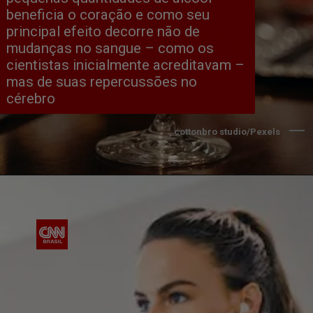
beneficia o coração e como seu 
principal efeito decorre não de 
mudanças no sangue – como os 
cientistas inicialmente acreditavam – 
mas de suas repercussões no 
cérebro
cottonbro studio/Pexels