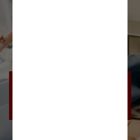
Especialistas destacam que, no 
caso dessas gestantes, o 
acompanhamento médico se 
torna fundamental para amenizar 
os riscos até o nascimento do 
bebê