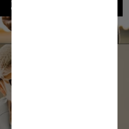
57,8% - o que indica uma fecundidade 
cada vez mais tardia no país
Unsplash