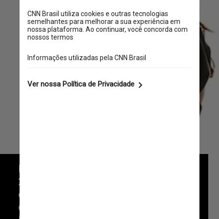
De acordo com o levantamento, em 
2000, 67,4% das gestantes tinham 
entre 20 e 34 anos; duas décadas 
depois, essa concentração caiu para 