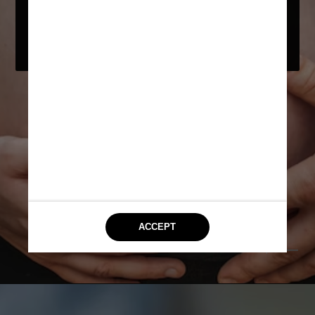
demanda cuidados, já que a redução 
do número de óvulos pode ocasionar 
dificuldades na fecundação
Unsplash