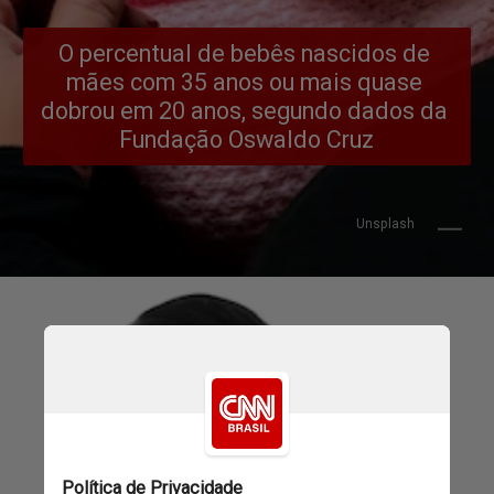
O percentual de bebês nascidos de 
mães com 35 anos ou mais quase 
dobrou em 20 anos, segundo dados da 
Fundação Oswaldo Cruz
Unsplash