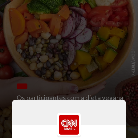
JCOMP/FREEPIK
Os participantes com a dieta vegana
apresentaram níveis
significativamente mais baixos de
colesterol de lipoproteína de baixa
densidade (LDL-C), insulina e peso