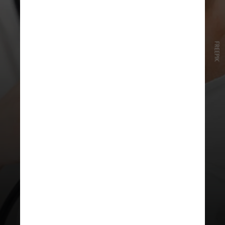
FREEPIK
Os 44 participantes foram
selecionados de um banco de dados
da universidade por serem
saudáveis, sem doenças
cardiovasculares pré-existentes