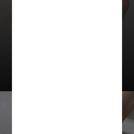
O nível de colesterol de
lipoproteína de baixa densidade
(LDL-C) caiu mais para os veganos
em comparação aos onívoros no
final do estudo