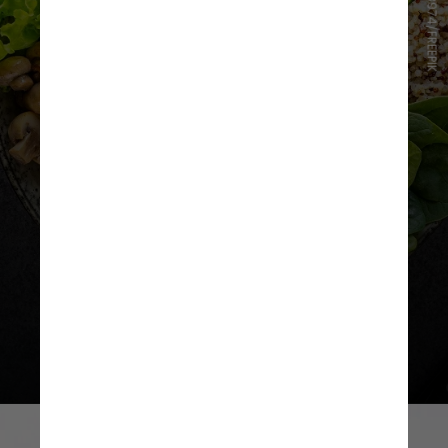
USER14908974/FREEPIK
Cada um dos gêmeos adotou uma
dieta vegana, enquanto o outro
adotou uma dieta onívora, ambas
saudáveis e balanceadas