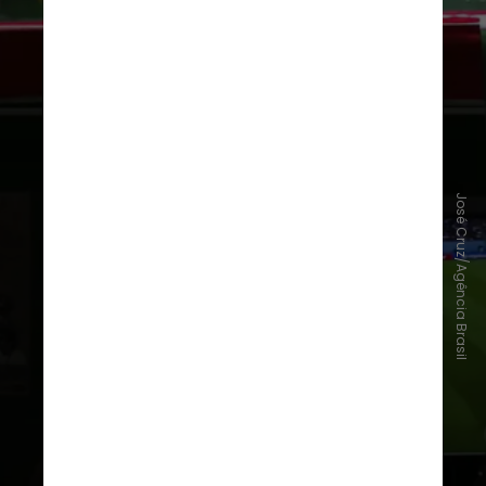
José Cruz/Agência Brasil
Fisicamente, essa fusão é
viabilizada pelos neurônios-
espelho. Ao testemunharmos o
triunfo ou a queda do atleta ou a
frustração do torcedor ao lado,
nosso cérebro simula internamente
a mesma experiência