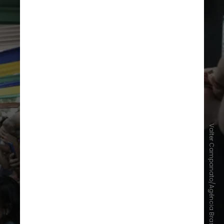
Valter Campanato/Agência Brasil
Freud, em sua análise da psicologia
das massas, aponta que o
compartilhamento de um ideal
comum permite uma regressão
benigna do Ego, ou seja, as
fronteiras rígidas da identidade