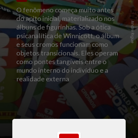
O fenômeno começa muito antes
do apito inicial, materializado nos
André Rigue
álbuns de figurinhas. Sob a ótica
psicanalítica de Winnicott, o álbum
e seus cromos funcionam como
objetos transicionais. Eles operam
como pontes tangíveis entre o
mundo interno do indivíduo e a
realidade externa