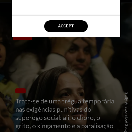
Sally Anscombe/GettyImages
Trata-se de uma trégua temporária
nas exigências punitivas do
superego social: ali, o choro, o
grito, o xingamento e a paralisação