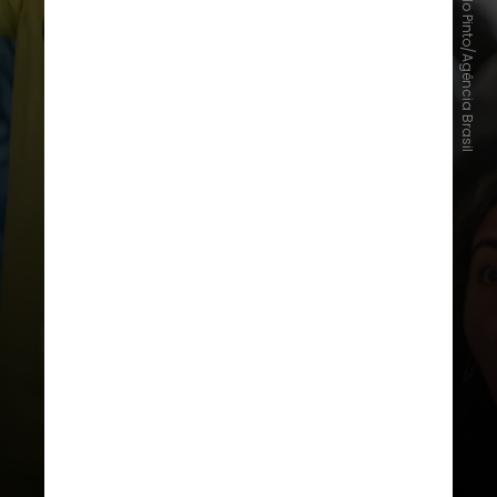
Paulo Pinto/Agência Brasil
Por fim, a Copa do Mundo impõe
uma suspensão do tempo utilitário
e produtivo, instaurando o que a
antropologia e a psicanálise
entendem como tempo do ritual e
da festa