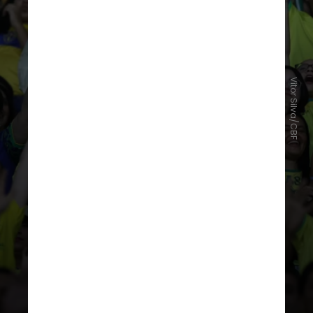
O resultado é uma sincronia neural
Vitor Silva/CBF
coletiva: batimentos cardíacos e
estados de alerta do grupo se
alinham, promovendo validação
mútua e reduzindo os níveis de
cortisol, o que atua como antídoto
direto ao isolamento social
contemporâneo