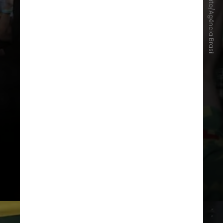
Valter Campanato/Agência Brasil
Ao olhar para a tela, assistir aos
jogos em grupo, compartilhando
emoções de angústia, alegria,
frustração etc., isso promove uma
diluição temporária das solidões
cotidianas