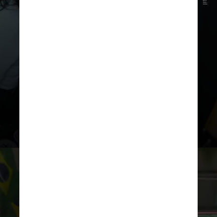
individual se suavizam, permitindo
que o sujeito se funda a uma
comunidade maior