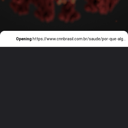
Opening
https://www.cnnbrasil.com.br/saude/por-que-algumas-pessoas-nao-pegam-covid-novo-estudo-pode-ter-a-resposta/