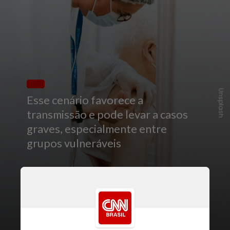
Unsplash
Esse cenário favorece a
transmissão e pode levar a casos
graves, especialmente entre
grupos vulneráveis