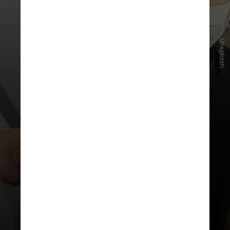
Unsplash
O vírus sofre mutações frequentes,
o que reduz a proteção ao longo do
tempo e exige atualização
constante das vacinas