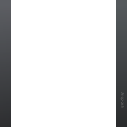
Unsplash
Apesar de dúvidas comuns, a vacina
não causa gripe, pois é feita com
vírus inativados