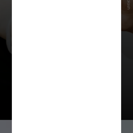
Unsplash
recomendada como principal forma
de prevenção contra complicações
e hospitalizações