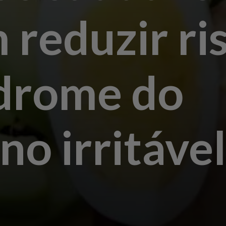
reduzir ri
ndrome do
no irritável