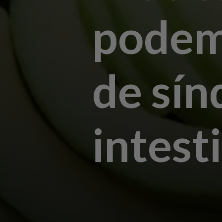
podem 
de sí
intesti