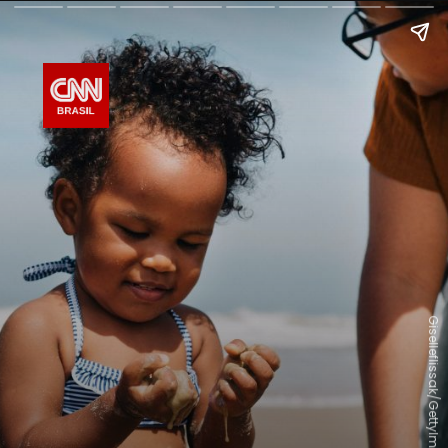
Giselleflissak/GettyImages